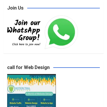
Join Us
c
s
i
u
e
t
t
T
b
a
t
u
o
g
e
b
call for Web Design
o
r
r
e
k
a