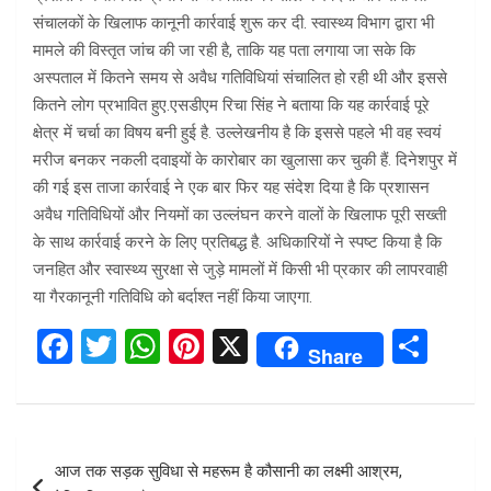
संचालकों के खिलाफ कानूनी कार्रवाई शुरू कर दी. स्वास्थ्य विभाग द्वारा भी
मामले की विस्तृत जांच की जा रही है, ताकि यह पता लगाया जा सके कि
अस्पताल में कितने समय से अवैध गतिविधियां संचालित हो रही थी और इससे
कितने लोग प्रभावित हुए.एसडीएम रिचा सिंह ने बताया कि यह कार्रवाई पूरे
क्षेत्र में चर्चा का विषय बनी हुई है. उल्लेखनीय है कि इससे पहले भी वह स्वयं
मरीज बनकर नकली दवाइयों के कारोबार का खुलासा कर चुकी हैं. दिनेशपुर में
की गई इस ताजा कार्रवाई ने एक बार फिर यह संदेश दिया है कि प्रशासन
अवैध गतिविधियों और नियमों का उल्लंघन करने वालों के खिलाफ पूरी सख्ती
के साथ कार्रवाई करने के लिए प्रतिबद्ध है. अधिकारियों ने स्पष्ट किया है कि
जनहित और स्वास्थ्य सुरक्षा से जुड़े मामलों में किसी भी प्रकार की लापरवाही
या गैरकानूनी गतिविधि को बर्दाश्त नहीं किया जाएगा.
F
T
W
Pi
X
S
Share
a
wi
h
nt
h
ce
tt
at
er
ar
b
er
s
es
e
Post
आज तक सड़क सुविधा से महरूम है कौसानी का लक्ष्मी आश्रम,
o
A
t
navigation