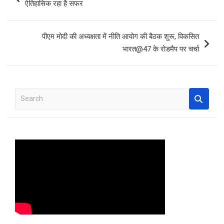
ऐतिहासिक रहा है सफर
o
p
k
p
पीएम मोदी की अध्यक्षता में नीति आयोग की बैठक शुरू, विकसित
भारत@47 के रोडमैप पर चर्चा
S
e
a
r
c
h