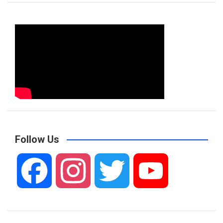
Follow Us
F
I
T
Y
a
n
w
o