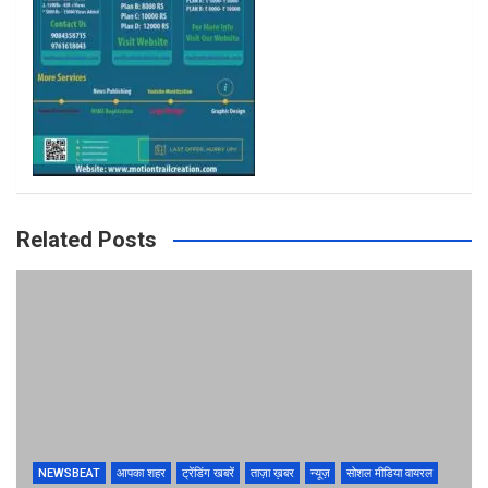
m
Related Posts
NEWSBEAT
आपका शहर
ट्रेंडिंग खबरें
ताज़ा ख़बर
न्यूज़
सोशल मीडिया वायरल