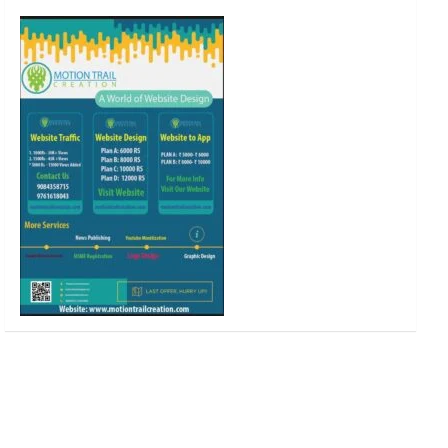
o
r
r
e
k
a
m