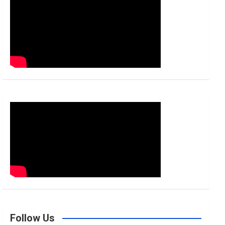
h
Follow Us