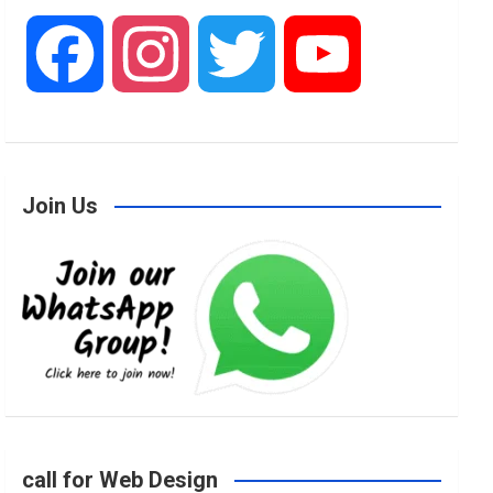
F
I
T
Y
a
n
w
o
Join Us
c
s
i
u
e
t
t
T
b
a
t
u
o
g
e
b
call for Web Design