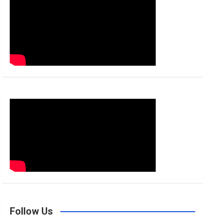
h
Follow Us