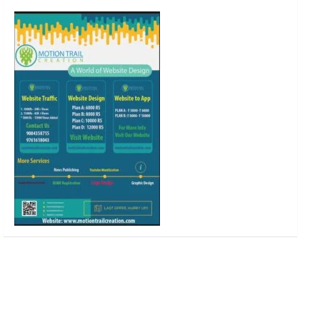
o
r
r
e
k
a
m