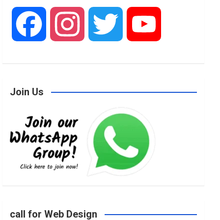
F
I
T
Y
a
n
w
o
Join Us
c
s
i
u
e
t
t
T
b
a
t
u
o
g
e
b
call for Web Design