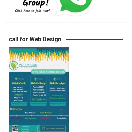
b
a
t
u
o
g
e
b
call for Web Design
o
r
r
e
k
a
m