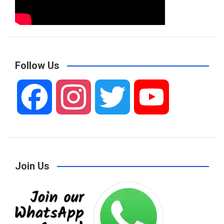
Follow Us
F
I
T
Y
a
n
w
o
Join Us
c
s
i
u
e
t
t
T