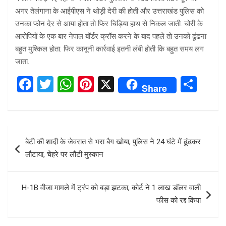
अगर तेलंगाना के आईपीएस ने थोड़ी देरी की होती और उत्तराखंड पुलिस को
उनका फोन देर से आया होता तो फिर चिड़िया हाथ से निकल जाती. चोरी के
आरोपियों के एक बार नेपाल बॉर्डर क्रॉस करने के बाद पहले तो उनको ढूंढना
बहुत मुश्किल होता. फिर कानूनी कार्रवाई इतनी लंबी होती कि बहुत समय लग
जाता.
F
T
W
Pi
X
S
Share
a
wi
h
nt
h
ce
tt
at
er
ar
b
er
s
es
e
Post
बेटी की शादी के जेवरात से भरा बैग खोया, पुलिस ने 24 घंटे में ढूंढकर
o
A
t
navigation
लौटाया, चेहरे पर लौटी मुस्कान
o
p
k
p
H-1B वीजा मामले में ट्रंप को बड़ा झटका, कोर्ट ने 1 लाख डॉलर वाली
फीस को रद्द किया