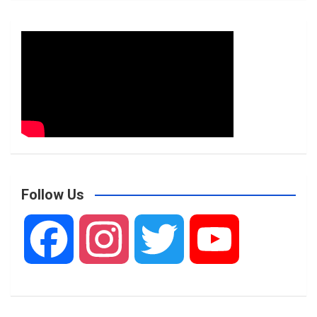
Follow Us
F
I
T
Y
a
n
w
o