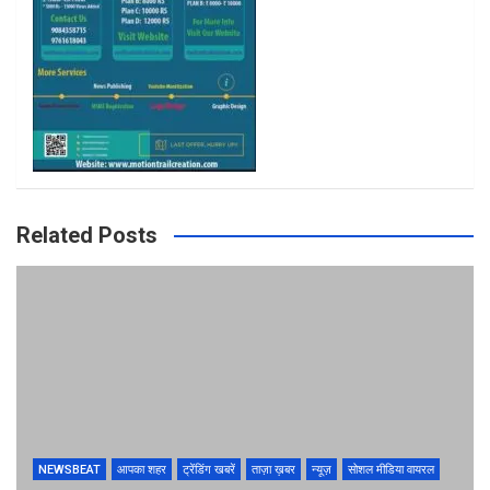
m
Related Posts
NEWSBEAT
आपका शहर
ट्रेंडिंग खबरें
ताज़ा ख़बर
न्यूज़
सोशल मीडिया वायरल