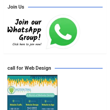
Join Us
c
s
i
u
e
t
t
T
b
a
t
u
o
g
e
b
call for Web Design
o
r
r
e
k
a