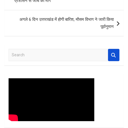
प्रशासन से जांच की मांग
o
p
k
p
अगले 6 दिन उत्तराखंड में होगी बारिश, मौसम विभाग ने जारी किया
पूर्वानुमान
S
e
a
r
c
h