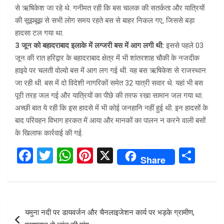
से ऋषिकेश जा रहे थे. गनीमत रही कि बस चालक की सतर्कता और यात्रियों
की सूझबूझ से सभी लोग समय रहते बस से बाहर निकल गए, जिससे बड़ा
हादसा टल गया था.
3 जून को बहादराबाद इलाके में लग्जरी बस में आग लगी थी:
इससे पहले 03
जून की रात हरिद्वार के बहादराबाद क्षेत्र में भी शांतरशाह चौकी के नजदीक
हाइवे पर चलती वोल्वो बस में आग लग गई थी. यह बस ऋषिकेश से राजस्थान
जा रही थी. बस में दो विदेशी नागरिकों समेत 32 यात्री सवार थे. यहां भी बस
पूरी तरह जल गई और यात्रियों का पीछे की तरफ रखा सामान जल गया था.
अच्छी बात ये रही कि इस हादसे में भी कोई जनहानि नहीं हुई थी. इन हादसों के
बाद परिवहन विभाग हरकत में आया और मानकों का पालन न करने वाली बसों
के खिलाफ कार्रवाई की गई.
F
T
W
Pi
X
S
Share
a
wi
h
nt
h
ce
tt
at
er
ar
b
er
s
es
e
Post
यमुना नदी पर डायवर्जन और चैनलाइजेशन कार्य पर भड़के ग्रामीण,
o
A
t
navigation