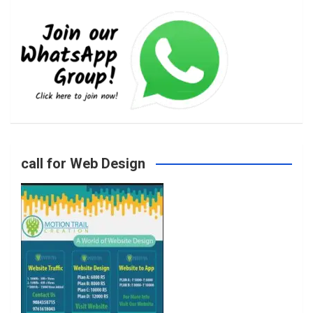
e
t
t
T
b
a
t
u
o
g
e
b
call for Web Design
o
r
r
e
k
a
m