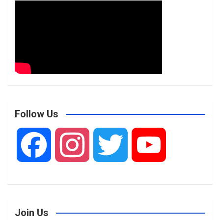
Follow Us
F
I
T
Y
a
n
w
o
Join Us
c
s
i
u