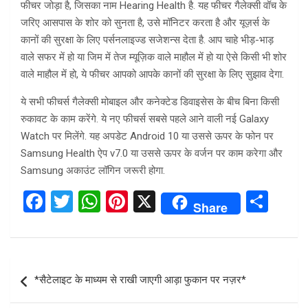
फीचर जोड़ा है, जिसका नाम Hearing Health है. यह फीचर गैलेक्सी वॉच के
जरिए आसपास के शोर को सुनता है, उसे मॉनिटर करता है और यूज़र्स के
कानों की सुरक्षा के लिए पर्सनलाइज्ड सजेशन्स देता है. आप चाहे भीड़-भाड़
वाले सफर में हो या जिम में तेज म्यूज़िक वाले माहौल में हो या ऐसे किसी भी शोर
वाले माहौल में हो, ये फीचर आपको आपके कानों की सुरक्षा के लिए सुझाव देगा.
ये सभी फीचर्स गैलेक्सी मोबाइल और कनेक्टेड डिवाइसेस के बीच बिना किसी
रुकावट के काम करेंगे. ये नए फीचर्स सबसे पहले आने वाली नई Galaxy
Watch पर मिलेंगे. यह अपडेट Android 10 या उससे ऊपर के फोन पर
Samsung Health ऐप v7.0 या उससे ऊपर के वर्जन पर काम करेगा और
Samsung अकाउंट लॉगिन जरूरी होगा.
F
T
W
Pi
X
S
Share
a
wi
h
nt
h
ce
tt
at
er
ar
b
er
s
es
e
Post
*सैटेलाइट के माध्यम से राखी जाएगी आड़ा फुकान पर नज़र*
o
A
t
navigation