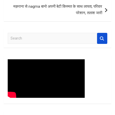
o
p
मक़राना से nagma बानो अपनी बेटी किस्मत के साथ लापता, परिवार
k
p
परेशान, तलाश जारी
S
e
a
r
c
h