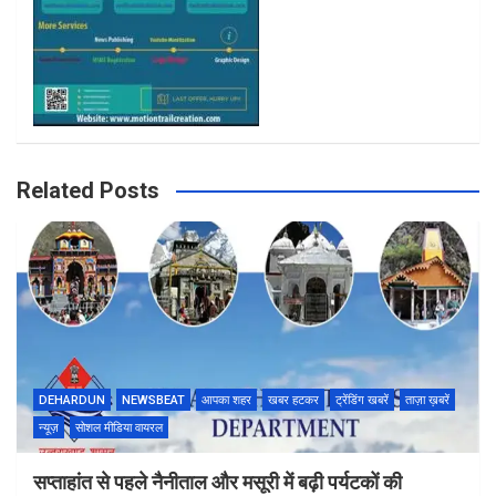
Related Posts
DEHARDUN
NEWSBEAT
आपका शहर
खबर हटकर
ट्रेंडिंग खबरें
ताज़ा ख़बरें
न्यूज़
सोशल मीडिया वायरल
सप्ताहांत से पहले नैनीताल और मसूरी में बढ़ी पर्यटकों की