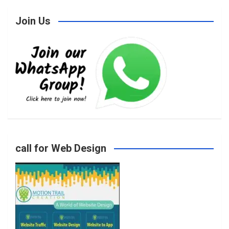
Join Us
c
s
i
u
e
t
t
T
b
a
t
u
o
g
e
b
call for Web Design
o
r
r
e
k
a