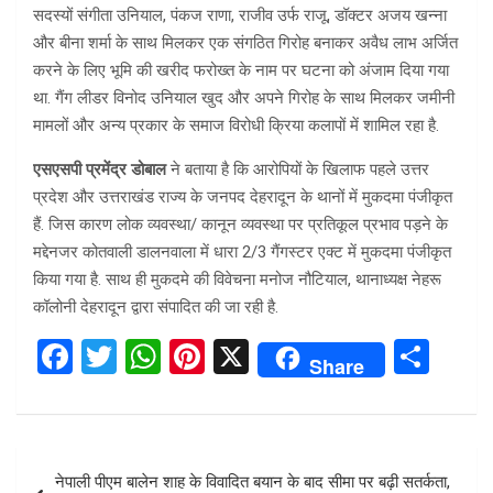
सदस्यों संगीता उनियाल, पंकज राणा, राजीव उर्फ राजू, डॉक्टर अजय खन्ना
और बीना शर्मा के साथ मिलकर एक संगठित गिरोह बनाकर अवैध लाभ अर्जित
करने के लिए भूमि की खरीद फरोख्त के नाम पर घटना को अंजाम दिया गया
था. गैंग लीडर विनोद उनियाल खुद और अपने गिरोह के साथ मिलकर जमीनी
मामलों और अन्य प्रकार के समाज विरोधी क्रिया कलापों में शामिल रहा है.
एसएसपी प्रमेंद्र डोबाल
ने बताया है कि आरोपियों के खिलाफ पहले उत्तर
प्रदेश और उत्तराखंड राज्य के जनपद देहरादून के थानों में मुकदमा पंजीकृत
हैं. जिस कारण लोक व्यवस्था/ कानून व्यवस्था पर प्रतिकूल प्रभाव पड़ने के
मद्देनजर कोतवाली डालनवाला में धारा 2/3 गैंगस्टर एक्ट में मुकदमा पंजीकृत
किया गया है. साथ ही मुकदमे की विवेचना मनोज नौटियाल, थानाध्यक्ष नेहरू
कॉलोनी देहरादून द्वारा संपादित की जा रही है.
F
T
W
Pi
X
S
Share
a
wi
h
nt
h
ce
tt
at
er
ar
b
er
s
es
e
Post
नेपाली पीएम बालेन शाह के विवादित बयान के बाद सीमा पर बढ़ी सतर्कता,