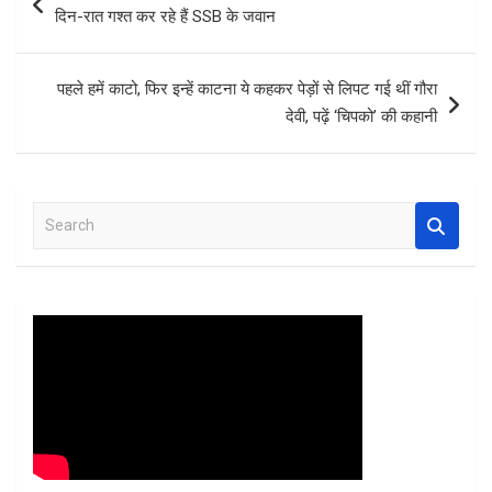
o
A
t
navigation
दिन-रात गश्त कर रहे हैं SSB के जवान
o
p
k
p
पहले हमें काटो, फिर इन्हें काटना ये कहकर पेड़ों से लिपट गई थीं गौरा
देवी, पढ़ें ‘चिपको’ की कहानी
S
e
a
r
c
h