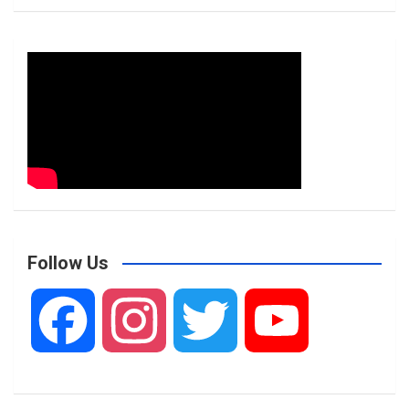
Follow Us
F
I
T
Y
a
n
w
o