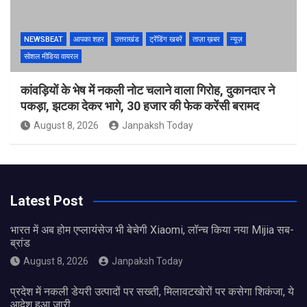
NEWSBEAT
आपका शहर
उत्तराखंड
ट्रेंडिंग खबरें
ताज़ा ख़बर
न्यूज़
सोशल मीडिया वायरल
कांवड़ियों के भेष में नकली नोट चलाने वाला गिरोह, दुकानदार ने
पकड़ा, झटका देकर भागे, 30 हजार की फेक करेंसी बरामद
August 8, 2026
Janpaksh Today
Latest Post
भारत में अब होम एप्लायंसेज भी बेचेगी Xiaomi, लॉन्च किया नया Mijia सब-
ब्रांड
August 8, 2026
Janpaksh Today
प्रदेश में नकली डेयरी उत्पादों पर सख्ती, मिलावटखोरों पर कसेगा शिकंजा, ये
आदेश हुआ जारी