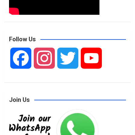
Follow Us
F
I
T
Y
a
n
w
o
Join Us
c
s
i
u
e
t
t
T