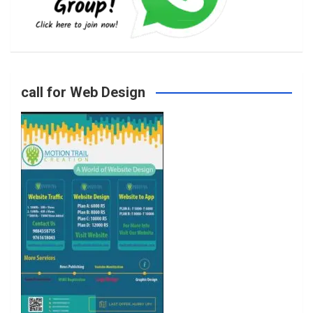
b
a
t
u
o
g
e
b
call for Web Design
o
r
r
e
k
a
m