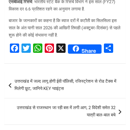
एसबीआई रिसर्च:
भारतीय स्टेट बैंक के रिसर्च विभाग ने इस साल (FY27)
विकास दर 6.6 प्रतिशत रहने का अनुमान लगाया है.
बाजार के जानकारों का कहना है कि ब्याज दरों में कटौती का सिलसिला इस
साल के अंत यानी साल 2026 की आखिरी तिमाही (अक्टूबर-दिसंबर) से पहले
शुरू होने की कोई संभावना नहीं है.
F
T
W
Pi
X
S
Share
a
wi
h
nt
h
ce
tt
at
er
ar
b
er
s
es
e
Post
उत्तराखंड में जल्द लागू होगी ईवी पॉलिसी, रजिस्ट्रेशन से रोड टैक्स में
o
A
t
navigation
मिलेगी छूट, जानिये KEY प्वाइंट्स
o
p
k
p
उत्तराखंड से राजस्थान जा रही बस में लगी आग, 2 विदेशी समेत 32
यात्री बाल-बाल बचे