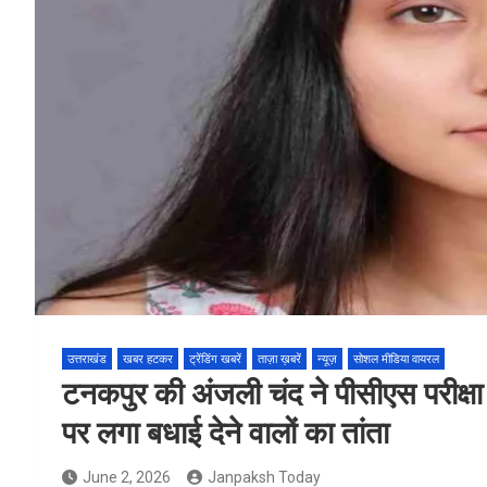
उत्तराखंड
खबर हटकर
ट्रेंडिंग खबरें
ताज़ा ख़बरें
न्यूज़
सोशल मीडिया वायरल
टनकपुर की अंजली चंद ने पीसीएस परीक्ष
पर लगा बधाई देने वालों का तांता
June 2, 2026
Janpaksh Today