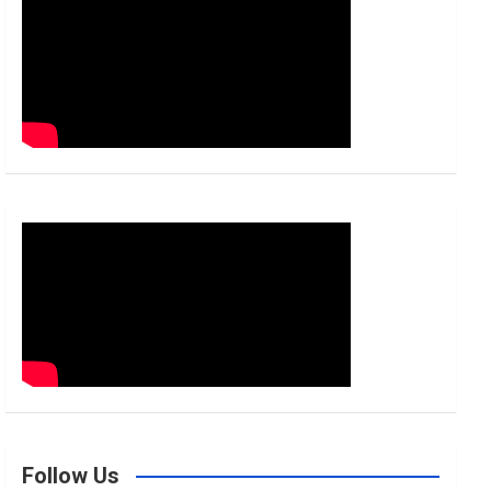
h
Follow Us