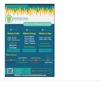
o
r
r
e
k
a
m