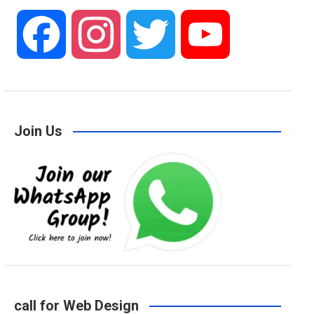
F
I
T
Y
a
n
w
o
Join Us
c
s
i
u
e
t
t
T
b
a
t
u
o
g
e
b
call for Web Design