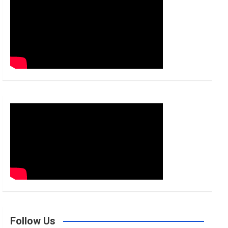
h
Follow Us