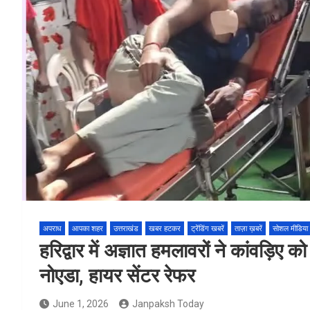
अपराध
आपका शहर
उत्तराखंड
खबर हटकर
ट्रेंडिंग खबरें
ताज़ा ख़बरें
सोशल मीडिया
हरिद्वार में अज्ञात हमलावरों ने कांवड़िए
नोएडा, हायर सेंटर रेफर
June 1, 2026
Janpaksh Today