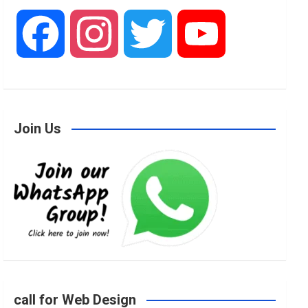
F
I
T
Y
a
n
w
o
Join Us
c
s
i
u
e
t
t
T
b
a
t
u
o
g
e
b
call for Web Design