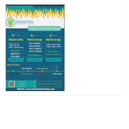
o
r
r
e
k
a
m