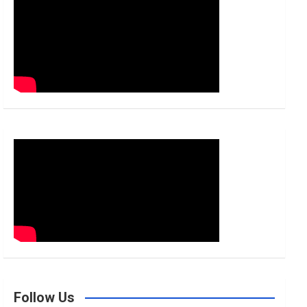
h
Follow Us