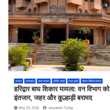
अपराध
उत्तराखंड
खबर हटकर
ट्रेंडिंग खबरें
ताज़ा ख़बरें
सोशल मीडिया वायरल
हरिद्वार बाघ शिकार मामला: वन विभाग क
इंतजार, जहर और कुल्हाड़ी बरामद
May 29, 2026
Janpaksh Today