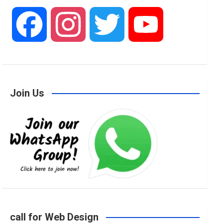
F
I
T
Y
a
n
w
o
Join Us
c
s
i
u
e
t
t
T
b
a
t
u
o
g
e
b
call for Web Design