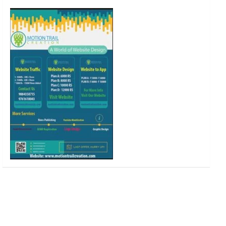
o
r
r
e
k
a
m