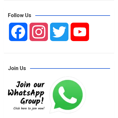
Follow Us
F
I
T
Y
a
n
w
o
Join Us
c
s
i
u
e
t
t
T
b
a
t
u