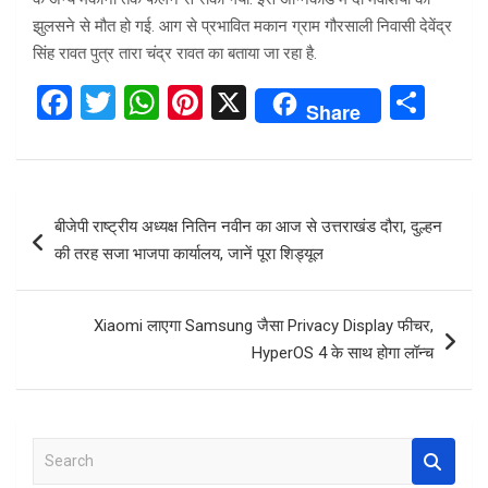
झुलसने से मौत हो गई. आग से प्रभावित मकान ग्राम गौरसाली निवासी देवेंद्र
सिंह रावत पुत्र तारा चंद्र रावत का बताया जा रहा है.
F
T
W
Pi
X
S
Share
a
wi
h
nt
h
ce
tt
at
er
ar
b
er
s
es
e
Post
बीजेपी राष्ट्रीय अध्यक्ष नितिन नवीन का आज से उत्तराखंड दौरा, दुल्हन
o
A
t
navigation
की तरह सजा भाजपा कार्यालय, जानें पूरा शिड्यूल
o
p
k
p
Xiaomi लाएगा Samsung जैसा Privacy Display फीचर,
HyperOS 4 के साथ होगा लॉन्च
S
e