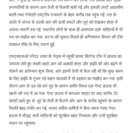
आग ने कुछ ही समय में विकराल रूप धारण कर लिया. तेज हवाओं और सूखी
वनस्पतियों के कारण आग तेजी से फैलती चली गई और इसकी लपटें आवासीय
बस्ती तथा गंगोत्री राष्ट्रीय राजमार्ग के बेहद करीब तक पहुंच गईं. रात के
अंधेरे में जंगल से उठती आग की ऊंची लपटों और धुएं को देखकर क्षेत्र में
अफरा-तफरी मच गई. स्थानीय लोगों के साथ ही आसपास ठहरे यात्रियों में भी
भय का माहौल बन गया. घटना की सूचना मिलते ही अग्निशमन विभाग की टीम
तत्काल मौके के लिए रवाना हुई.
एफएसएसओ नरेंद्र रावत के नेतृत्व में पहुंची फायर ब्रिगेड टीम ने हालात का
जायजा लेते हुए सबसे पहले आग को आबादी क्षेत्र और हाईवे की ओर बढ़ने से
रोकने का अभियान शुरू किया. आग इतनी तेजी से फैल रही थी कि कुछ समय
के लिए हाईवे से गुजर रहे वाहन चालकों में भी दहशत का माहौल बन गया. इसी
दौरान आग से उठ रहे घने धुएं के कारण समीप स्थित एक गेस्ट हाउस भी
खतरे की जद में आ गया. गेस्ट हाउस में चारधाम यात्रा पर आए करीब 70
यात्री ठहरे हुए थे. धुएं के तेजी से फैलने और आग के करीब पहुंचने के कारण
स्थिति बेहद गंभीर बन गई. फायर सर्विस कर्मियों ने बिना समय गंवाए गेस्ट
हाउस में मौजूद सभी यात्रियों को सुरक्षित बाहर निकाला और उन्हें सुरक्षित
स्थान पर पहुंचाया.