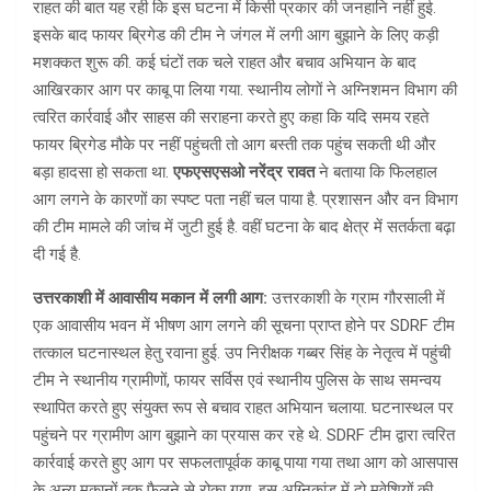
राहत की बात यह रही कि इस घटना में किसी प्रकार की जनहानि नहीं हुई.
इसके बाद फायर ब्रिगेड की टीम ने जंगल में लगी आग बुझाने के लिए कड़ी
मशक्कत शुरू की. कई घंटों तक चले राहत और बचाव अभियान के बाद
आखिरकार आग पर काबू पा लिया गया. स्थानीय लोगों ने अग्निशमन विभाग की
त्वरित कार्रवाई और साहस की सराहना करते हुए कहा कि यदि समय रहते
फायर ब्रिगेड मौके पर नहीं पहुंचती तो आग बस्ती तक पहुंच सकती थी और
बड़ा हादसा हो सकता था.
एफएसएसओ नरेंद्र रावत
ने बताया कि फिलहाल
आग लगने के कारणों का स्पष्ट पता नहीं चल पाया है. प्रशासन और वन विभाग
की टीम मामले की जांच में जुटी हुई है. वहीं घटना के बाद क्षेत्र में सतर्कता बढ़ा
दी गई है.
उत्तरकाशी में आवासीय मकान में लगी आग:
उत्तरकाशी के ग्राम गौरसाली में
एक आवासीय भवन में भीषण आग लगने की सूचना प्राप्त होने पर SDRF टीम
तत्काल घटनास्थल हेतु रवाना हुई. उप निरीक्षक गब्बर सिंह के नेतृत्व में पहुंची
टीम ने स्थानीय ग्रामीणों, फायर सर्विस एवं स्थानीय पुलिस के साथ समन्वय
स्थापित करते हुए संयुक्त रूप से बचाव राहत अभियान चलाया. घटनास्थल पर
पहुंचने पर ग्रामीण आग बुझाने का प्रयास कर रहे थे. SDRF टीम द्वारा त्वरित
कार्रवाई करते हुए आग पर सफलतापूर्वक काबू पाया गया तथा आग को आसपास
के अन्य मकानों तक फैलने से रोका गया. इस अग्निकांड में दो मवेशियों की