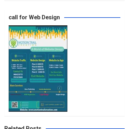
o
g
e
b
call for Web Design
o
r
r
e
k
a
m
Related Posts