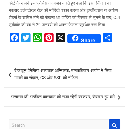
कोर्ट के सामने इस प्रोसेस का बचाव करते हुए कहा कि इस रिवीजन का
मकसद इलेक्टोरल रोल की प्योरिटी पक्का करना और डुप्लीकेशन या अयोग्य
वोटर्स के शामिल होने को रोकना था. पार्टियों को विस्तार से सुनने के बाद, CJI
सूर्यकांत की बेंच ने 29 जनवरी को अपना फैसला सुरक्षित रख लिया.
F
T
W
Pi
X
S
Share
a
wi
h
nt
h
ce
tt
at
er
ar
b
er
s
es
e
Post
देहरादून पैनेसिया अस्पताल अग्निकांड, मानवाधिकार आयोग ने लिया
o
A
t
navigation
मामले का संज्ञान, CS और SSP को नोटिस
o
p
k
p
आसाराम की आजीवन कारावास की सजा रहेगी बरकरार, सेवादार हुए बरी
S