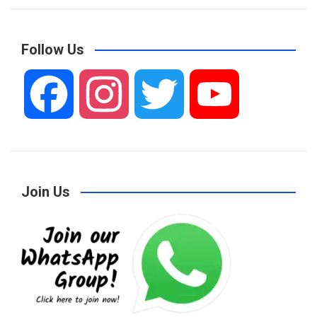
Follow Us
F
I
T
Y
a
n
w
o
Join Us
c
s
i
u
e
t
t
T
b
a
t
u