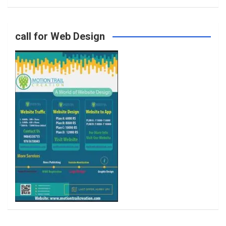
o
g
e
b
call for Web Design
o
r
r
e
k
a
m