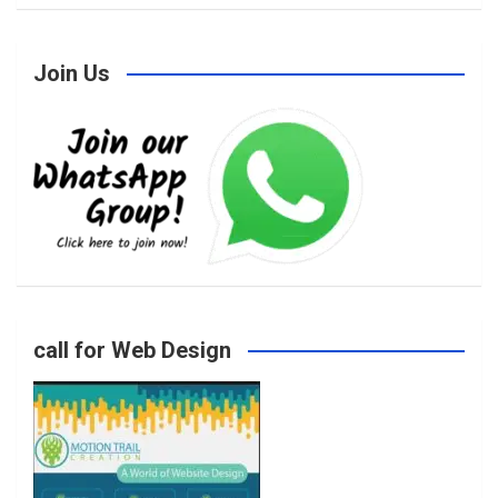
Join Us
c
s
i
u
e
t
t
T
b
a
t
u
o
g
e
b
call for Web Design
o
r
r
e
k
a