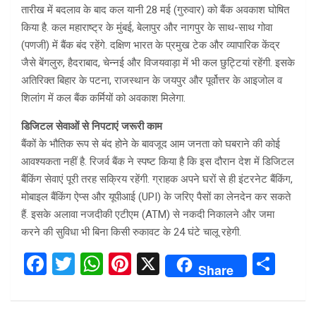
तारीख में बदलाव के बाद कल यानी 28 मई (गुरुवार) को बैंक अवकाश घोषित
किया है. कल महाराष्ट्र के मुंबई, बेलापुर और नागपुर के साथ-साथ गोवा
(पणजी) में बैंक बंद रहेंगे. दक्षिण भारत के प्रमुख टेक और व्यापारिक केंद्र
जैसे बेंगलुरु, हैदराबाद, चेन्नई और विजयवाड़ा में भी कल छुट्टियां रहेंगी. इसके
अतिरिक्त बिहार के पटना, राजस्थान के जयपुर और पूर्वोत्तर के आइजोल व
शिलांग में कल बैंक कर्मियों को अवकाश मिलेगा.
डिजिटल सेवाओं से निपटाएं जरूरी काम
बैंकों के भौतिक रूप से बंद होने के बावजूद आम जनता को घबराने की कोई
आवश्यकता नहीं है. रिजर्व बैंक ने स्पष्ट किया है कि इस दौरान देश में डिजिटल
बैंकिंग सेवाएं पूरी तरह सक्रिय रहेंगी. ग्राहक अपने घरों से ही इंटरनेट बैंकिंग,
मोबाइल बैंकिंग ऐप्स और यूपीआई (UPI) के जरिए पैसों का लेनदेन कर सकते
हैं. इसके अलावा नजदीकी एटीएम (ATM) से नकदी निकालने और जमा
करने की सुविधा भी बिना किसी रुकावट के 24 घंटे चालू रहेगी.
F
T
W
Pi
X
S
Share
a
wi
h
nt
h
ce
tt
at
er
ar