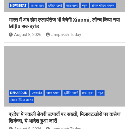
NEWSBEAT
आपका शहर
ट्रेंडिंग खबरें
ताज़ा ख़बर
न्यूज़
सोशल मीडिया वायरल
भारत में अब होम एप्लायंसेज भी बेचेगी Xiaomi, लॉन्च किया नया
Mijia सब-ब्रांड
August 8, 2026
Janpaksh Today
DEHARDUN
उत्तराखंड
खबर हटकर
ट्रेंडिंग खबरें
ताज़ा ख़बर
न्यूज़
सोशल मीडिया वायरल
प्रदेश में नकली डेयरी उत्पादों पर सख्ती, मिलावटखोरों पर कसेगा
शिकंजा, ये आदेश हुआ जारी