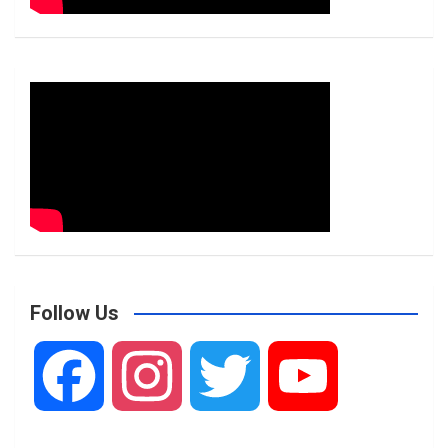
Follow Us
F
I
T
Y
a
n
w
o