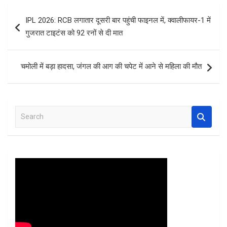
b
er
s
es
e
Post
IPL 2026: RCB लगातार दूसरी बार पहुंची फाइनल में, क्वालीफायर-1 में
o
A
t
navigation
गुजरात टाइटंस को 92 रनों से दी मात
o
p
k
p
चमोली में बड़ा हादसा, जंगल की आग की चपेट में आने से महिला की मौत
S
e
a
r
c
h