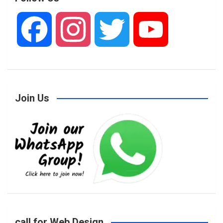
F
I
T
Y
a
n
w
o
Join Us
c
s
i
u
e
t
t
T
b
a
t
u
o
g
e
b
call for Web Design