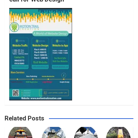
o
r
r
e
k
a
m
Related Posts