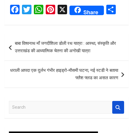
F
T
W
Pi
X
S
Share
a
wi
h
nt
h
ce
tt
at
er
ar
b
er
s
es
e
Post
बाबा विश्वनाथ माँ जगदीशिला डोली रथ यात्रा : आस्था, संस्कृति और
o
A
t
navigation
उत्तराखंड की आध्यात्मिक चेतना की अनोखी यात्रा
o
p
k
p
धराली आपदा एक दुर्लभ गंभीर हाइड्रो-मौसमी घटना, नई स्टडी ने बताया
फ्लैश फ्लड का असल कारण
S
e
a
r