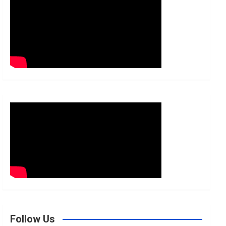
h
Follow Us