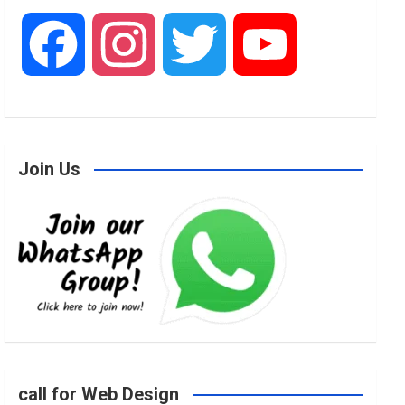
F
I
T
Y
a
n
w
o
Join Us
c
s
i
u
e
t
t
T
b
a
t
u
o
g
e
b
call for Web Design