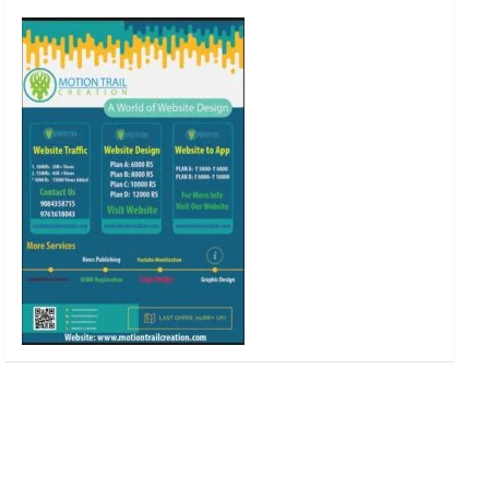
o
r
r
e
k
a
m