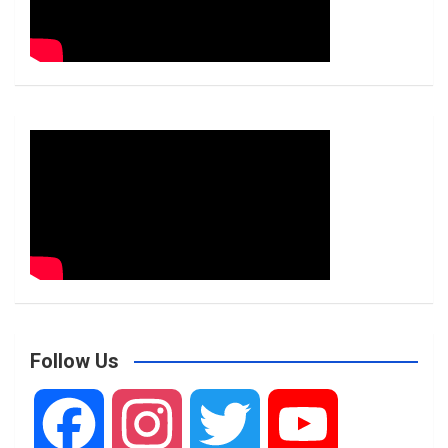
Follow Us
F
I
T
Y