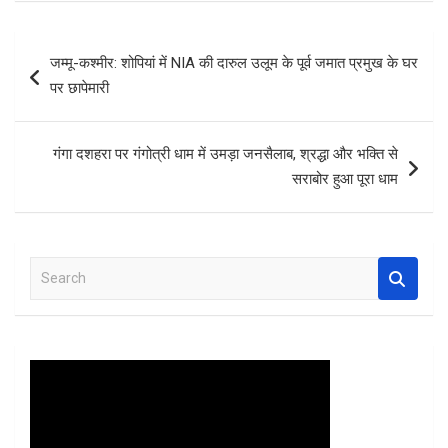
ce
tt
at
er
ar
b
er
s
es
e
Post
जम्मू-कश्मीर: शोपियां में NIA की दारुल उलूम के पूर्व जमात प्रमुख के घर
o
A
t
navigation
पर छापेमारी
o
p
k
p
गंगा दशहरा पर गंगोत्री धाम में उमड़ा जनसैलाब, श्रद्धा और भक्ति से
सराबोर हुआ पूरा धाम
S
e
a
r
c
h