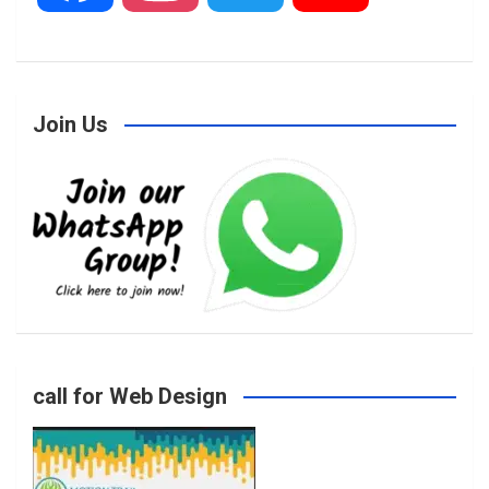
a
n
w
o
Join Us
c
s
i
u
e
t
t
T
b
a
t
u
o
g
e
b
call for Web Design
o
r
r
e