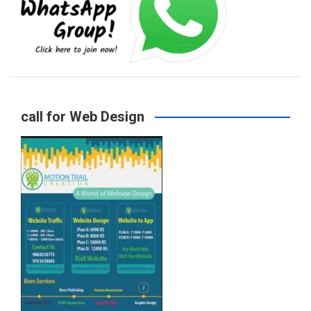
b
a
t
u
o
g
e
b
call for Web Design
o
r
r
e
k
a
m