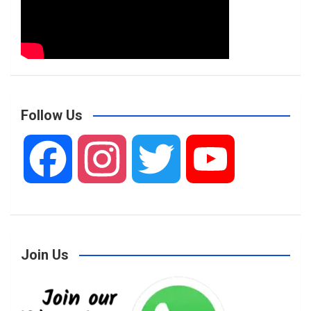
Follow Us
F
I
T
Y
a
n
w
o
Join Us
c
s
i
u
e
t
t
T