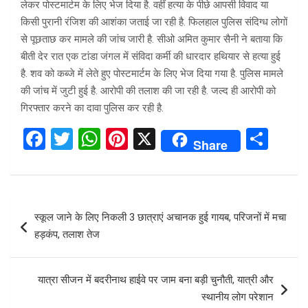
लेकर पोस्टमार्टम के लिए भेज दिया है. वहीं हत्या के पीछे आपसी विवाद या
किसी पुरानी रंजिश की आशंका जताई जा रही है. फिलहाल पुलिस संदिग्ध लोगों
से पूछताछ कर मामले की जांच जारी है. सीओ अमित कुमार सैनी ने बताया कि
बीती देर रात एक टांडा जंगल में संविदा कर्मी की धारदार हथियार से हत्या हुई
है. शव को कब्जे में लेते हुए पोस्टमार्टम के लिए भेज दिया गया है. पुलिस मामले
की जांच में जुटी हुई है. आरोपी की तलाश की जा रही है. जल्द ही आरोपी को
गिरफ्तार करने का दावा पुलिस कर रही है.
F
T
W
Pi
X
S
Share
a
wi
h
nt
h
ce
tt
at
er
ar
b
er
s
es
e
Post
स्कूल जाने के लिए निकली 3 छात्राएं अचानक हुई गायब, परिजनों में मचा
o
A
t
navigation
हड़कंप, तलाश तेज
o
p
k
p
यात्रा सीजन में बदरीनाथ हाईवे पर जाम बना बड़ी चुनौती, यात्री और
स्थानीय लोग परेशान