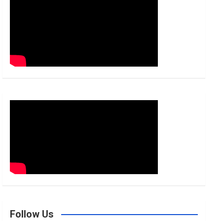
h
Follow Us