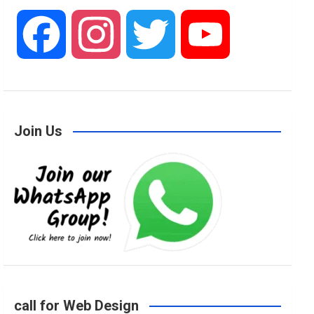
F
I
T
Y
a
n
w
o
Join Us
c
s
i
u
e
t
t
T
b
a
t
u
o
g
e
b
call for Web Design