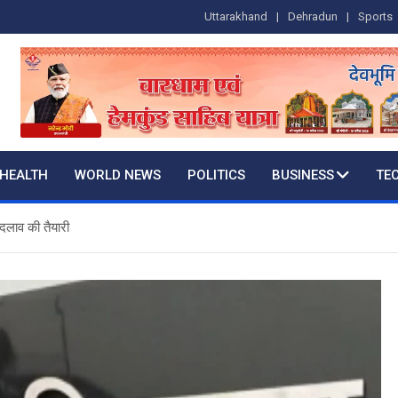
Uttarakhand
Dehradun
Sports
HEALTH
WORLD NEWS
POLITICS
BUSINESS
TE
दलाव की तैयारी