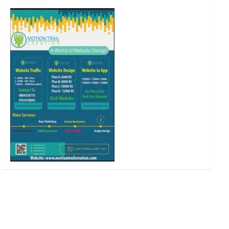
o
r
r
e
k
a
m