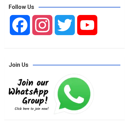
Follow Us
F
I
T
Y
a
n
w
o
Join Us
c
s
i
u
e
t
t
T
b
a
t
u
o
g
e
b