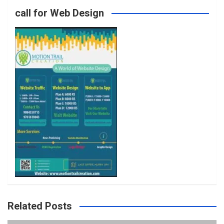
call for Web Design
o
r
r
e
k
a
m
Related Posts