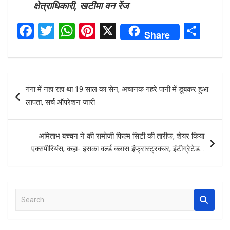
क्षेत्राधिकारी, खटीमा वन रेंज
F
T
W
Pi
X
S
Share
a
wi
h
nt
h
ce
tt
at
er
ar
b
er
s
es
e
Post
गंगा में नहा रहा था 19 साल का सेन, अचानक गहरे पानी में डूबकर हुआ
o
A
t
navigation
लापता, सर्च ऑपरेशन जारी
o
p
k
p
अमिताभ बच्चन ने की रामोजी फिल्म सिटी की तारीफ, शेयर किया
एक्सपीरियंस, कहा- इसका वर्ल्ड क्लास इंफ्रास्ट्रक्चर, इंटीग्रेटेड…
S
e
a