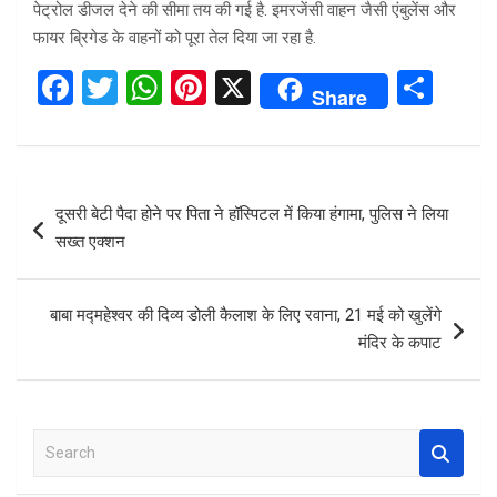
पेट्रोल डीजल देने की सीमा तय की गई है. इमरजेंसी वाहन जैसी एंबुलेंस और
फायर ब्रिगेड के वाहनों को पूरा तेल दिया जा रहा है.
F
T
W
Pi
X
S
Share
a
wi
h
nt
h
ce
tt
at
er
ar
b
er
s
es
e
Post
दूसरी बेटी पैदा होने पर पिता ने हॉस्पिटल में किया हंगामा, पुलिस ने लिया
o
A
t
navigation
सख्त एक्शन
o
p
k
p
बाबा मद्महेश्वर की दिव्य डोली कैलाश के लिए रवाना, 21 मई को खुलेंगे
मंदिर के कपाट
S
e