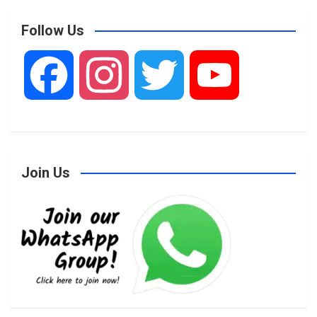
Follow Us
F
I
T
Y
a
n
w
o
Join Us
c
s
i
u
e
t
t
T
b
a
t
u