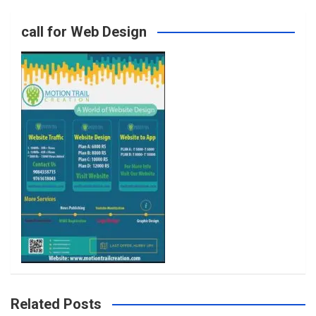
o
g
e
b
call for Web Design
o
r
r
e
k
a
m
Related Posts