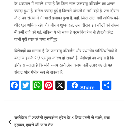
के अध्ययन में सामने आया है कि जिस साल जलवायु परिवर्तन का असर
ज्यादा हुआ है, बारिश ज्यादा हुई है जिससे जंगलों में नमी बढ़ी है, उस दौरान
कीट का संख्या में भी भारी इजाफा हुआ है. वहीं, जिस साल गर्मी अधिक पड़ी
और धूप अधिक रही और मौसम शुष्क रहा, उस दौरान इन कीटों की संख्या
में कमी दर्ज की गई. लेकिन ये भी साफ है प्रभावित रेंज से होपलो कीट
कभी पूरी तरह से नष्ट नहीं हुए.
विशेषज्ञों का मानना है कि जलवायु परिवर्तन और स्थानीय पारिस्थितिकी में
बदलाव इसके पीछे प्रमुख कारण हो सकते हैं. विशेषज्ञों का कहना है कि
इतिहास बताता है कि यदि समय रहते ठोस कदम नहीं उठाए गए तो यह
संकट और गंभीर रूप ले सकता है.
F
T
W
Pi
X
S
Share
a
wi
h
nt
h
ce
tt
at
er
ar
b
er
s
es
e
Post
ऋषिकेश में उज्जैनी एक्सप्रेस ट्रेन के 3 डिब्बे पटरी से उतरे, मचा
o
A
t
navigation
हड़कंप, हादसे की जांच तेज