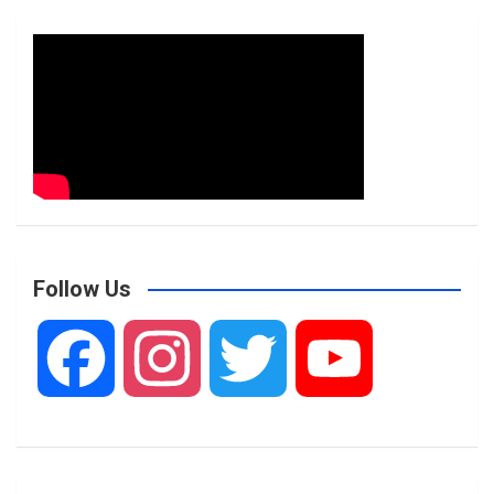
Follow Us
F
I
T
Y
a
n
w
o