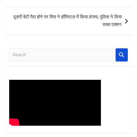
o
p
k
p
दूसरी बेटी पैदा होने पर पिता ने हॉस्पिटल में किया हंगामा, पुलिस ने लिया
सख्त एक्शन
S
e
a
r
c
h