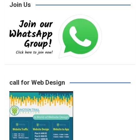
Join Us
c
s
i
u
e
t
t
T
b
a
t
u
o
g
e
b
call for Web Design
o
r
r
e
k
a
m