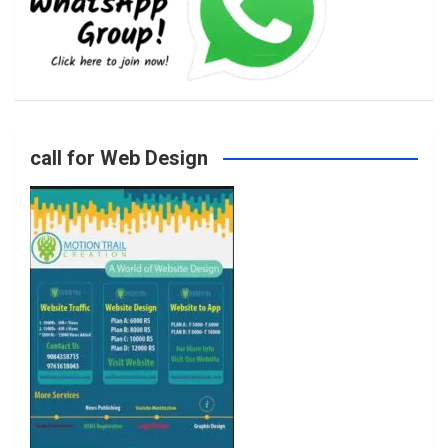
b
a
t
u
o
g
e
b
call for Web Design
o
r
r
e
k
a
m