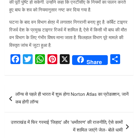
की पूरी पुष्टि हो सकेगी. उन्होंने कहा कि एनटीसीए के नियमों का पालन करते
हुए बाघ के शव को नियमानुसार नष्ट कर दिया गया है.
घटना के बाद वन विभाग क्षेत्र में लगातार निगरानी बनाए हुए है. कॉर्बेट टाइगर
रिजर्व देश के प्रमुख टाइगर रिजर्व में शामिल है, ऐसे में किसी भी बाघ की मौत
वन विभाग के लिए गंभीर विषय माना जाता है. फिलहाल विभाग पूरे मामले की
विस्तृत जांच में जुटा हुआ है.
F
T
W
Pi
X
S
Share
a
wi
h
nt
h
ce
tt
at
er
ar
b
er
s
es
e
Post
लॉन्च से पहले ही भारत में शुरू होगा Norton Atlas का प्रोडक्शन, जानें
o
A
t
navigation
कब होगी लॉन्च
o
p
k
p
उत्तराखंड में फिर गरमाई ‘जिहाद’ और ‘धर्मांतरण’ की राजनीति, ऐसे कामों
में शामिल जाएंगे जेल- बोले धामी