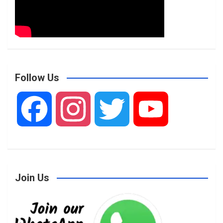
Follow Us
F
I
T
Y
a
n
w
o
Join Us
c
s
i
u
e
t
t
T