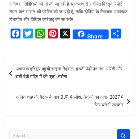
संदिग्ध गतिविधियों की भी की जा रही हैं. प्रकरण से संबंधित विस्तृत रिपोर्ट
तैयार कर शासन को प्रेषित की जा रही है, ताकि दोषियों के खिलाफ आवश्यक
विभागीय और विधिक कार्रवाई की जा सके.
F
T
W
Pi
X
S
Share
a
wi
h
nt
h
ce
tt
at
er
ar
b
er
s
es
e
Post
अचानक हरिद्वार पहुंची साइना नेहवाल, हरकी पैड़ी पर गंगा आरती और
o
A
t
navigation
चंडी देवी मंदिर में की पूजा-अर्चना
o
p
k
p
अमित शाह की बैठक के बाद BJP में जोश, नेताओं का दावा- 2027 में
फिर बनेगी सरकार
S