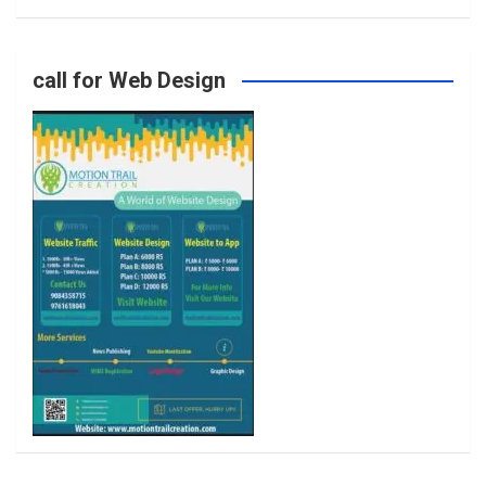
o
g
e
b
call for Web Design
o
r
r
e
k
a
m