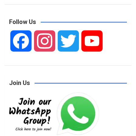
Follow Us
F
I
T
Y
a
n
w
o
Join Us
c
s
i
u
e
t
t
T
b
a
t
u