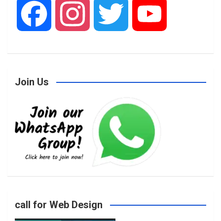
F
I
T
Y
a
n
w
o
Join Us
c
s
i
u
e
t
t
T
b
a
t
u
o
g
e
b
call for Web Design
o
r
r
e