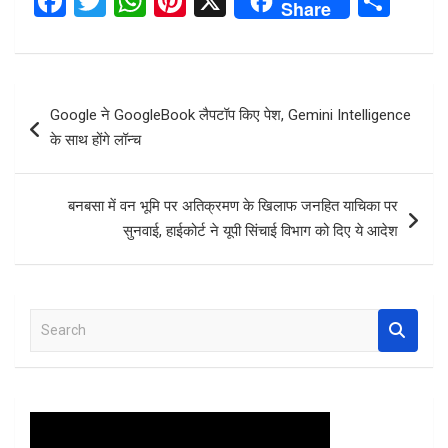
F
T
W
Pi
X
S
Share
a
wi
h
nt
h
ce
tt
at
er
ar
b
er
s
es
e
Post
Google ने GoogleBook लैपटॉप किए पेश, Gemini Intelligence
o
A
t
navigation
के साथ होंगे लॉन्च
o
p
k
p
बनबसा में वन भूमि पर अतिक्रमण के खिलाफ जनहित याचिका पर
सुनवाई, हाईकोर्ट ने यूपी सिंचाई विभाग को दिए ये आदेश
S
e
a
r
c
h