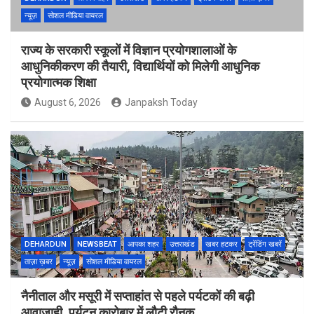
न्यूज़
सोशल मीडिया वायरल
राज्य के सरकारी स्कूलों में विज्ञान प्रयोगशालाओं के
आधुनिकीकरण की तैयारी, विद्यार्थियों को मिलेगी आधुनिक
प्रयोगात्मक शिक्षा
August 6, 2026
Janpaksh Today
DEHARDUN
NEWSBEAT
आपका शहर
उत्तराखंड
खबर हटकर
ट्रेंडिंग खबरें
ताज़ा ख़बर
न्यूज़
सोशल मीडिया वायरल
नैनीताल और मसूरी में सप्ताहांत से पहले पर्यटकों की बढ़ी
आवाजाही, पर्यटन कारोबार में लौटी रौनक