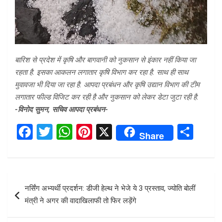
बारिश से प्रदेश में कृषि और बागवानी को नुकसान से इंकार नहीं किया जा
रहता है. इसका आकलन लगातार कृषि विभाग कर रहा है. साथ ही साथ
मुवावजा भी दिया जा रहा है. आपदा प्रबंधन और कृषि उद्यान विभाग की टीम
लगातार फील्ड विजिट कर रही है और नुकसान को लेकर डेटा जुटा रही है.
-विनोद सुमन, सचिव आपदा प्रबंधन-
F
T
W
Pi
X
S
Share
a
wi
h
nt
h
ce
tt
at
er
ar
b
er
s
es
e
Post
नर्सिंग अभ्यर्थी प्रदर्शन: डीजी हेल्थ ने भेजे ये 3 प्रस्ताव, ज्योति बोलीं
o
A
t
navigation
मंत्री ने अगर की वादाखिलाफी तो फिर लड़ेंगे
o
p