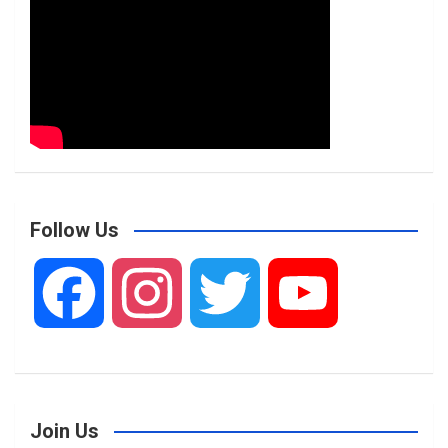
Follow Us
F
I
T
Y
a
n
w
o
Join Us
c
s
i
u