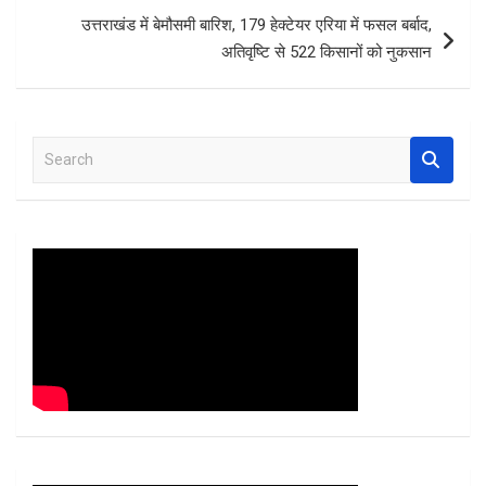
k
p
उत्तराखंड में बेमौसमी बारिश, 179 हेक्टेयर एरिया में फसल बर्बाद,
अतिवृष्टि से 522 किसानों को नुकसान
S
e
a
r
c
h