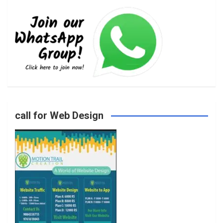
e
t
t
T
b
a
t
u
o
g
e
b
call for Web Design
o
r
r
e
k
a
m