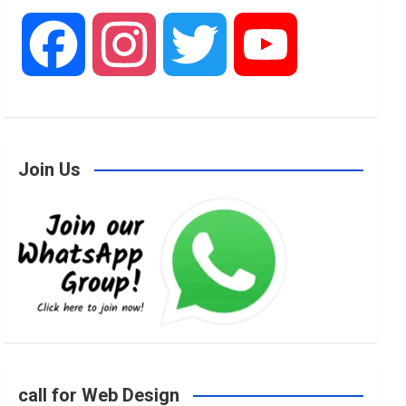
F
I
T
Y
a
n
w
o
Join Us
c
s
i
u
e
t
t
T
b
a
t
u
o
g
e
b
call for Web Design