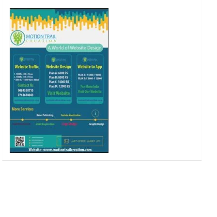
o
r
r
e
k
a
m