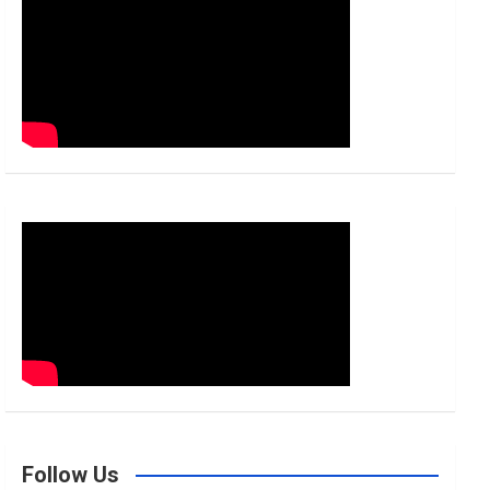
h
Follow Us