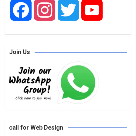
F
I
T
Y
a
n
w
o
Join Us
c
s
i
u
e
t
t
T
b
a
t
u
o
g
e
b
call for Web Design