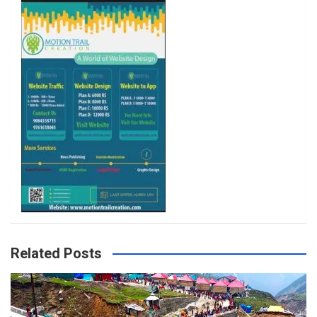
o
r
r
e
k
a
m
Related Posts