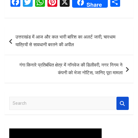
F
T
W
Pi
X
S
Share
a
wi
h
nt
h
ce
tt
at
er
ar
b
er
s
es
e
Post
उत्तराखंड में आज और कल भारी बारिश का अलर्ट जारी, चारधाम
o
A
t
navigation
यात्रियों से सावधानी बरतने की अपील
o
p
k
p
गंगा किनारे प्रतिबंधित क्षेत्र में नॉनवेज की डिलीवरी, नगर निगम ने
कंपनी को भेजा नोटिस, जानिए पूरा मामला
S
e
a
r
c