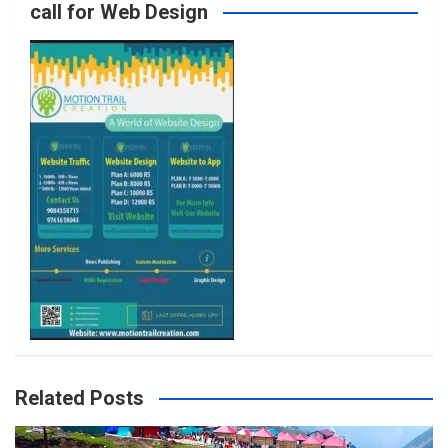
call for Web Design
o
r
r
e
k
a
m
Related Posts