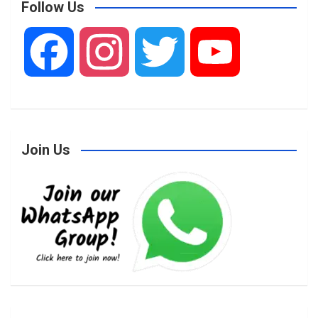
Follow Us
F
I
T
Y
a
n
w
o
Join Us
c
s
i
u
e
t
t
T
b
a
t
u
o
g
e
b