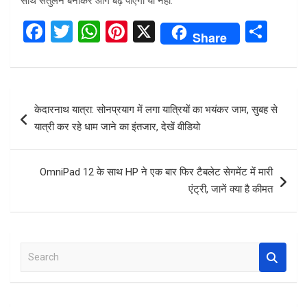
साथ संतुलन बनाकर आगे बढ़ पाएगी या नहीं.
F
T
W
Pi
X
S
Share
a
wi
h
nt
h
ce
tt
at
er
ar
b
er
s
es
e
Post
केदारनाथ यात्रा: सोनप्रयाग में लगा यात्रियों का भयंकर जाम, सुबह से
o
A
t
navigation
यात्री कर रहे धाम जाने का इंतजार, देखें वीडियो
o
p
k
p
OmniPad 12 के साथ HP ने एक बार फिर टैबलेट सेगमेंट में मारी
एंट्री, जानें क्या है कीमत
S
e
a
r