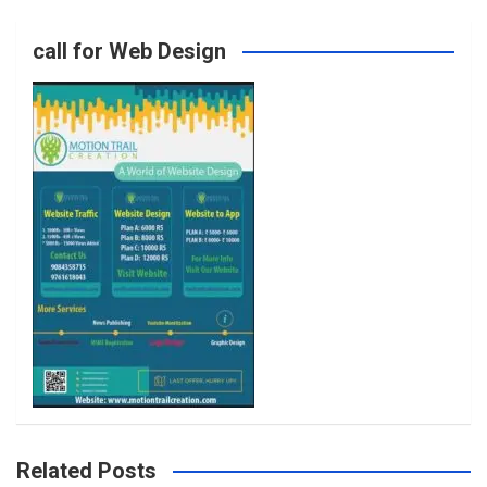
o
g
e
b
call for Web Design
o
r
r
e
k
a
m
Related Posts