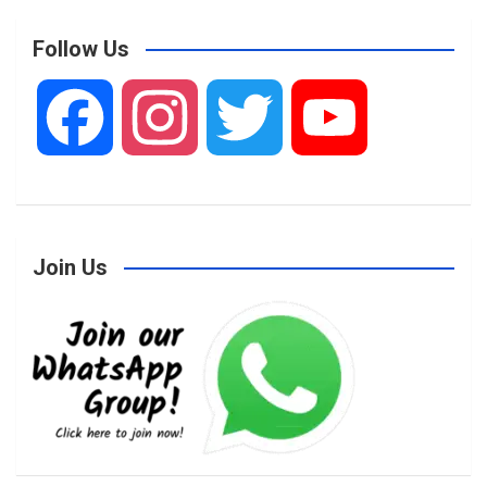
Follow Us
F
I
T
Y
a
n
w
o
Join Us
c
s
i
u
e
t
t
T
b
a
t
u