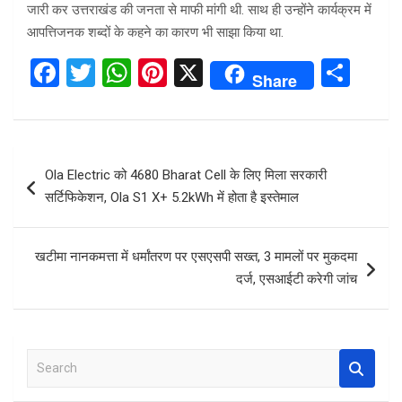
जारी कर उत्तराखंड की जनता से माफी मांगी थी. साथ ही उन्होंने कार्यक्रम में
आपत्तिजनक शब्दों के कहने का कारण भी साझा किया था.
F
T
W
Pi
X
S
Share
a
wi
h
nt
h
ce
tt
at
er
ar
b
er
s
es
e
Post
Ola Electric को 4680 Bharat Cell के लिए मिला सरकारी
o
A
t
navigation
सर्टिफिकेशन, Ola S1 X+ 5.2kWh में होता है इस्तेमाल
o
p
k
p
खटीमा नानकमत्ता में धर्मांतरण पर एसएसपी सख्त, 3 मामलों पर मुकदमा
दर्ज, एसआईटी करेगी जांच
S
e