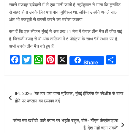
सबसे मजबूत दावेदारों में से एक मानी जाती है. सूर्यकुमार ने माना कि टूर्नामेंट
से बाहर होना उनके लिए पचा पाना मुश्किल था, लेकिन उन्होंने अगले साल
और भी मजबूती से वापसी करने का भरोसा जताया.
बता दें कि इस सीजन मुंबई ने अब तक 11 मैच में केवल तीन मैच ही जीत पाई
है. जिसकी वजह से वो अंक तालिका में 6 पॉइंट्स के साथ 9वें स्थान पर हैं.
अभी उनके तीन मैच बचे हुए हैं.
F
T
W
Pi
X
S
Share
a
wi
h
nt
h
ce
tt
at
er
ar
b
er
s
es
e
Post
IPL 2026: ‘यह हार पचा पाना मुश्किल’, मुंबई इंडियंस के प्लेऑफ से बाहर
o
A
t
navigation
होने पर कप्तान का छलका दर्द
o
p
k
p
‘सोना मत खरीदो’ वाले बयान पर भड़के राहुल, बोले- ‘पीएम कंप्रोमाइज्ड
हैं, देश नहीं चला सकते’