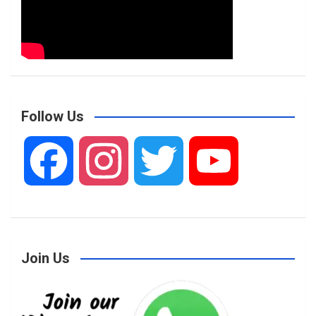
Follow Us
F
I
T
Y
a
n
w
o
Join Us
c
s
i
u
e
t
t
T