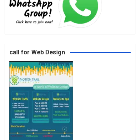
b
a
t
u
o
g
e
b
call for Web Design
o
r
r
e
k
a
m