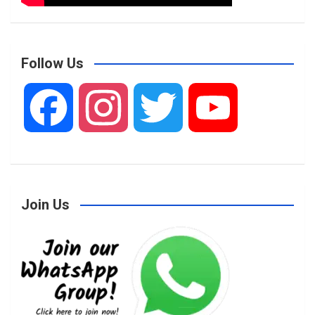
Follow Us
F
I
T
Y
a
n
w
o
Join Us
c
s
i
u
e
t
t
T
b
a
t
u