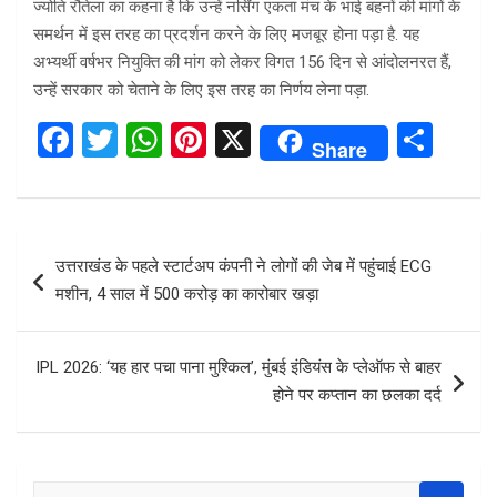
ज्योति रौतेला का कहना है कि उन्हें नर्सिंग एकता मंच के भाई बहनों की मांगों के
समर्थन में इस तरह का प्रदर्शन करने के लिए मजबूर होना पड़ा है. यह
अभ्यर्थी वर्षभर नियुक्ति की मांग को लेकर विगत 156 दिन से आंदोलनरत हैं,
उन्हें सरकार को चेताने के लिए इस तरह का निर्णय लेना पड़ा.
F
T
W
Pi
X
S
Share
a
wi
h
nt
h
ce
tt
at
er
ar
b
er
s
es
e
Post
उत्तराखंड के पहले स्टार्टअप कंपनी ने लोगों की जेब में पहुंचाई ECG
o
A
t
navigation
मशीन, 4 साल में 500 करोड़ का कारोबार खड़ा
o
p
k
p
IPL 2026: ‘यह हार पचा पाना मुश्किल’, मुंबई इंडियंस के प्लेऑफ से बाहर
होने पर कप्तान का छलका दर्द
S