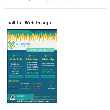
o
g
e
b
call for Web Design
o
r
r
e
k
a
m