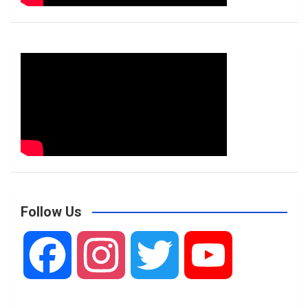
Follow Us
F
I
T
Y
a
n
w
o