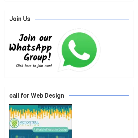
Join Us
c
s
i
u
e
t
t
T
b
a
t
u
o
g
e
b
call for Web Design
o
r
r
e
k
a