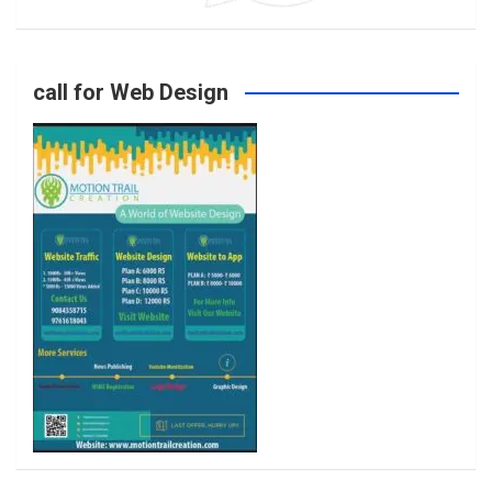
o
g
e
b
call for Web Design
o
r
r
e
k
a
m