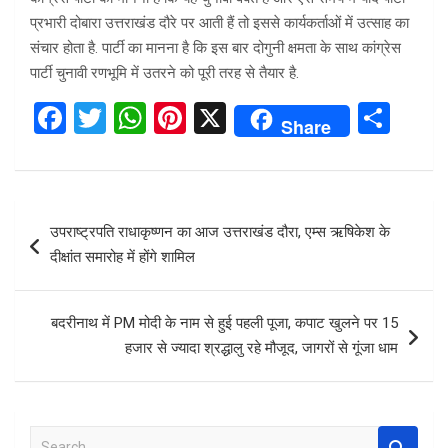
प्रभारी दोबारा उत्तराखंड दौरे पर आती हैं तो इससे कार्यकर्ताओं में उत्साह का
संचार होता है. पार्टी का मानना है कि इस बार दोगुनी क्षमता के साथ कांग्रेस
पार्टी चुनावी रणभूमि में उतरने को पूरी तरह से तैयार है.
F
T
W
Pi
X
S
Share
a
wi
h
nt
h
ce
tt
at
er
ar
b
er
s
es
e
Post
उपराष्ट्रपति राधाकृष्णन का आज उत्तराखंड दौरा, एम्स ऋषिकेश के
o
A
t
navigation
दीक्षांत समारोह में होंगे शामिल
o
p
k
p
बदरीनाथ में PM मोदी के नाम से हुई पहली पूजा, कपाट खुलने पर 15
हजार से ज्यादा श्रद्धालु रहे मौजूद, जागरों से गूंजा धाम
S