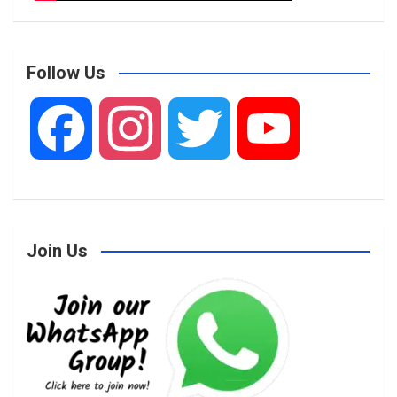
Follow Us
F
I
T
Y
a
n
w
o
Join Us
c
s
i
u
e
t
t
T
b
a
t
u