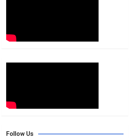
h
Follow Us