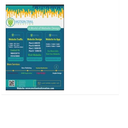
o
r
r
e
k
a
m