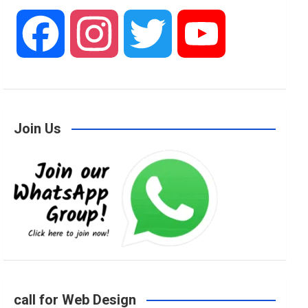
F
I
T
Y
a
n
w
o
Join Us
c
s
i
u
e
t
t
T
b
a
t
u
o
g
e
b
call for Web Design