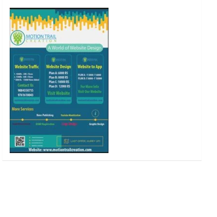
o
r
r
e
k
a
m