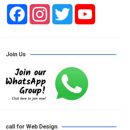
F
I
T
Y
a
n
w
o
Join Us
c
s
i
u
e
t
t
T
b
a
t
u
o
g
e
b
call for Web Design