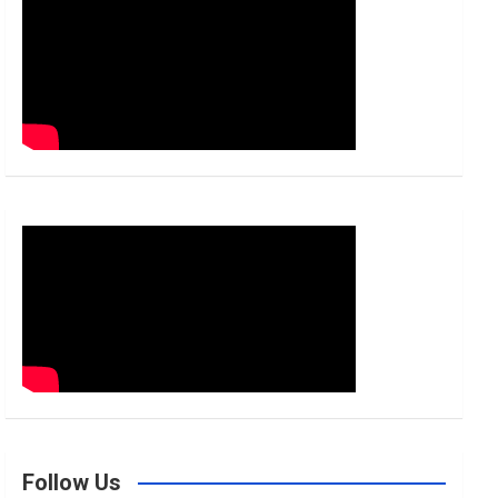
h
Follow Us