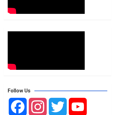
Follow Us
F
I
T
Y