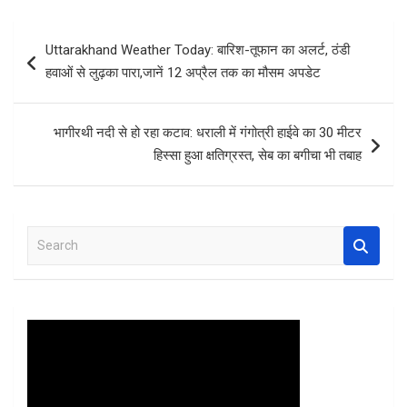
ce
tt
at
er
ar
b
er
s
es
e
Post
Uttarakhand Weather Today: बारिश-तूफान का अलर्ट, ठंडी
o
A
t
navigation
हवाओं से लुढ़का पारा,जानें 12 अप्रैल तक का मौसम अपडेट
o
p
k
p
भागीरथी नदी से हो रहा कटाव: धराली में गंगोत्री हाईवे का 30 मीटर
हिस्सा हुआ क्षतिग्रस्त, सेब का बगीचा भी तबाह
S
e
a
r
c
h