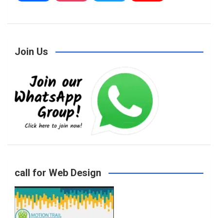
a
n
w
o
Join Us
c
s
i
u
e
t
t
T
b
a
t
u
o
g
e
b
call for Web Design
o
r
r
e