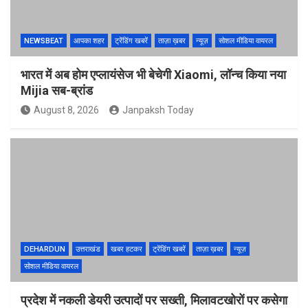
NEWSBEAT
आपका शहर
ट्रेंडिंग खबरें
ताज़ा ख़बर
न्यूज़
सोशल मीडिया वायरल
भारत में अब होम एप्लायंसेज भी बेचेगी Xiaomi, लॉन्च किया नया
Mijia सब-ब्रांड
August 8, 2026
Janpaksh Today
DEHARDUN
उत्तराखंड
खबर हटकर
ट्रेंडिंग खबरें
ताज़ा ख़बर
न्यूज़
सोशल मीडिया वायरल
प्रदेश में नकली डेयरी उत्पादों पर सख्ती, मिलावटखोरों पर कसेगा