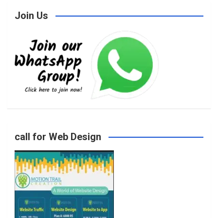
Join Us
c
s
i
u
e
t
t
T
b
a
t
u
o
g
e
b
call for Web Design
o
r
r
e
k
a