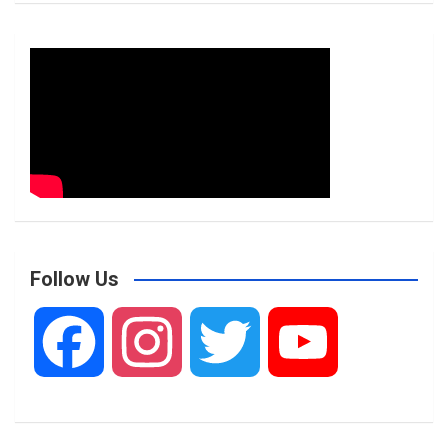
Follow Us
F
I
T
Y
a
n
w
o