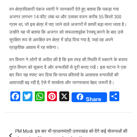
वन क्षेत्राधिकारी पंकज ध्यानी ने जानकारी देते हुए बताया कि पकड़ा गया
अजगर लगभग 14 फीट लंबा था और उसका वजन करीब 55 किलो 300
ग्राम था, जो इस क्षेत्र में पाए जाने वाले अजगरों में काफी बड़ा माना जाता है।
उन्होंने यह भी बताया कि अजगर को सफलतापूर्वक रेस्क्यू करने के बाद उसे
सुरक्षित रूप से आरक्षित वन क्षेत्र में छोड़ दिया गया है, जहां वह अपने
प्राकृतिक आवास में रह सकेगा।
वन विभाग ने लोगों से अपील की है कि इस तरह की स्थिति में घबराने के बजाय
तुरंत विभाग को सूचना दें और वन्यजीवों से दूरी बनाए रखें। इस घटना ने एक
बार फिर यह स्पष्ट कर दिया कि मानव बस्तियों के आसपास वन्यजीवों की
आवाजाही बढ़ रही है, ऐसे में सतर्कता और जागरूकता बेहद जरूरी है।
F
T
W
Pi
X
S
Share
a
wi
h
nt
h
ce
tt
at
er
ar
b
er
s
es
e
Post
PM Modi: इस बार भी प्रधानमंत्री उत्तराखंड को देंगे कई योजनाओं की
o
A
t
navigation