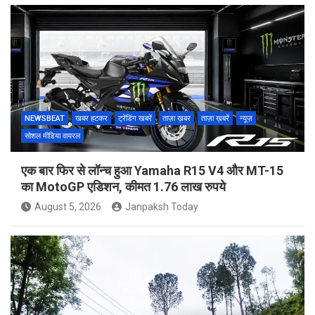
NEWSBEAT
खबर हटकर
ट्रेंडिंग खबरें
ताज़ा ख़बर
ताज़ा ख़बरें
न्यूज़
सोशल मीडिया वायरल
एक बार फिर से लॉन्च हुआ Yamaha R15 V4 और MT-15
का MotoGP एडिशन, कीमत 1.76 लाख रुपये
August 5, 2026
Janpaksh Today