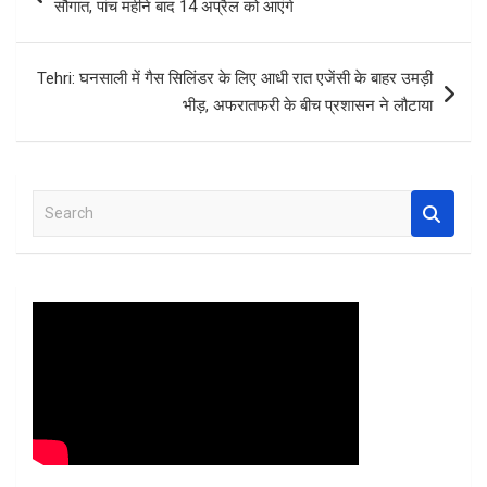
सौगात, पांच महीने बाद 14 अप्रैल को आएंगे
o
p
k
p
Tehri: घनसाली में गैस सिलिंडर के लिए आधी रात एजेंसी के बाहर उमड़ी
भीड़, अफरातफरी के बीच प्रशासन ने लौटाया
S
e
a
r
c
h