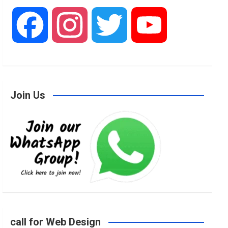
F
I
T
Y
a
n
w
o
Join Us
c
s
i
u
e
t
t
T
b
a
t
u
o
g
e
b
call for Web Design