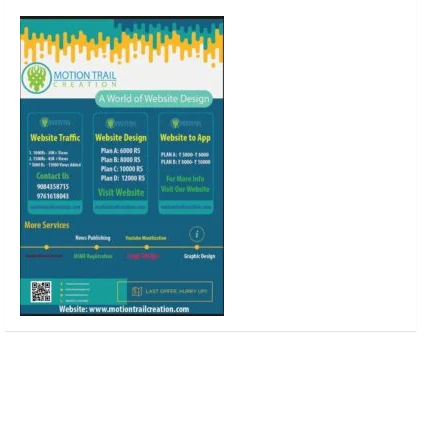
o
r
r
e
k
a
m