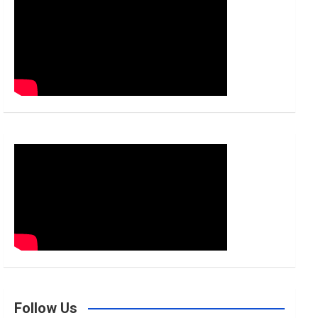
h
Follow Us