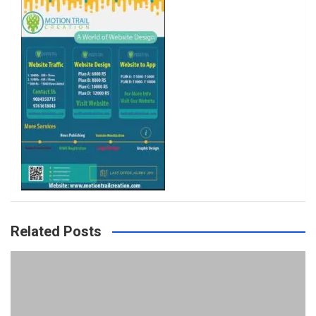
k
a
m
Related Posts