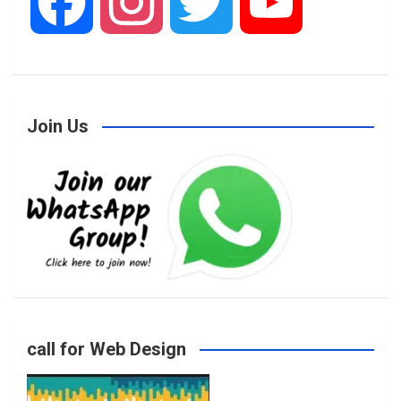
F
I
T
Y
a
n
w
o
Join Us
c
s
i
u
e
t
t
T
b
a
t
u
o
g
e
b
call for Web Design
o
r
r
e