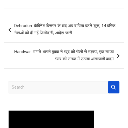
a
wi
h
nt
h
ce
tt
at
er
ar
b
er
s
es
e
Post
Dehradun: कैबिनेट विस्तार के बाद अब दायित्व बंटने शुरू, 14 वरिष्ठ
o
A
t
navigation
नेताओं को दी गई जिम्मेदारी; आदेश जारी
o
p
k
p
Haridwar: भागते-भागते युवक ने खुद को गोली से उड़ाया, एक तरफा
प्यार की सनक में उठाया आत्मघाती कदम
S
e
a
r
c
h