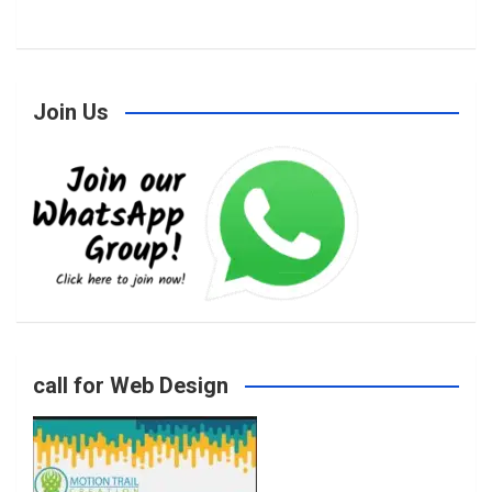
a
n
w
o
Join Us
c
s
i
u
e
t
t
T
b
a
t
u
o
g
e
b
call for Web Design
o
r
r
e