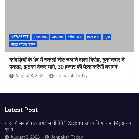
NEWSBEAT
आपका शहर
उत्तराखंड
ट्रेंडिंग खबरें
ताज़ा ख़बर
न्यूज़
सोशल मीडिया वायरल
कांवड़ियों के भेष में नकली नोट चलाने वाला गिरोह, दुकानदार ने
पकड़ा, झटका देकर भागे, 30 हजार की फेक करेंसी बरामद
August 8, 2026
Janpaksh Today
Latest Post
भारत में अब होम एप्लायंसेज भी बेचेगी Xiaomi, लॉन्च किया नया Mijia सब-
ब्रांड
August 8, 2026
Janpaksh Today