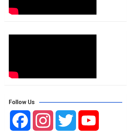
Follow Us
F
I
T
Y