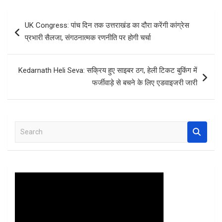
ce
tt
at
er
ar
b
er
s
es
e
Post
UK Congress: पांच दिन तक उत्तराखंड का दौरा करेंगी कांग्रेस
o
A
t
navigation
प्रभारी सैलजा, संगठनात्मक रणनीति पर होगी चर्चा
o
p
k
p
Kedarnath Heli Seva: सक्रिय हुए साइबर ठग, हेली टिकट बुकिंग में
फर्जीवाड़े से बचने के लिए एडवाइजरी जारी
S
e
a
r
c
h