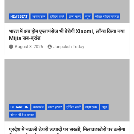
NEWSBEAT
आपका शहर
ट्रेंडिंग खबरें
ताज़ा ख़बर
न्यूज़
सोशल मीडिया वायरल
भारत में अब होम एप्लायंसेज भी बेचेगी Xiaomi, लॉन्च किया नया
Mijia सब-ब्रांड
August 8, 2026
Janpaksh Today
DEHARDUN
उत्तराखंड
खबर हटकर
ट्रेंडिंग खबरें
ताज़ा ख़बर
न्यूज़
सोशल मीडिया वायरल
प्रदेश में नकली डेयरी उत्पादों पर सख्ती, मिलावटखोरों पर कसेगा