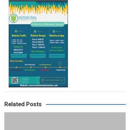
o
r
r
e
k
a
m
Related Posts