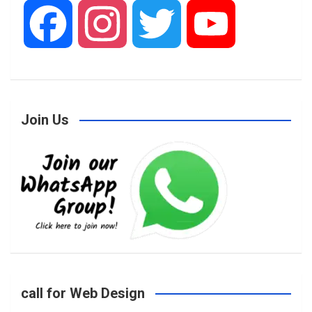
F
I
T
Y
a
n
w
o
Join Us
c
s
i
u
e
t
t
T
b
a
t
u
o
g
e
b
call for Web Design