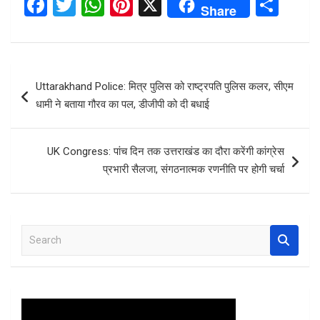
F
T
W
Pi
X
S
Share
a
wi
h
nt
h
ce
tt
at
er
ar
b
er
s
es
e
Post
Uttarakhand Police: मित्र पुलिस को राष्ट्रपति पुलिस कलर, सीएम
o
A
t
navigation
धामी ने बताया गौरव का पल, डीजीपी को दी बधाई
o
p
k
p
UK Congress: पांच दिन तक उत्तराखंड का दौरा करेंगी कांग्रेस
प्रभारी सैलजा, संगठनात्मक रणनीति पर होगी चर्चा
S
e
a
r
c