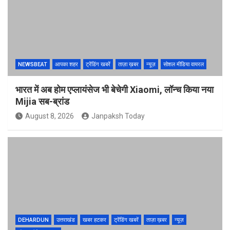
NEWSBEAT
आपका शहर
ट्रेंडिंग खबरें
ताज़ा ख़बर
न्यूज़
सोशल मीडिया वायरल
भारत में अब होम एप्लायंसेज भी बेचेगी Xiaomi, लॉन्च किया नया
Mijia सब-ब्रांड
August 8, 2026
Janpaksh Today
DEHARDUN
उत्तराखंड
खबर हटकर
ट्रेंडिंग खबरें
ताज़ा ख़बर
न्यूज़