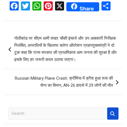
F
T
W
Pi
X
S
Share
a
wi
h
nt
h
ce
tt
at
er
ar
b
er
s
es
e
Post
गोलीकांड पर सीएम धामी सख्त: चौकी इंचार्ज और उप आबकारी निरीक्षक
o
A
t
navigation
निलंबित, अपराधियों के खिलाफ चलेगा ऑपरेशन प्रहारमुख्यमंत्री ने दो
o
p
टूक कहा कि राज्य सरकार की प्राथमिकता आम जनता की सुरक्षा है और
k
p
इसके लिए हर जरूरी कदम उठाया जाएगा।
Russian Military Plane Crash: क्रीमिया में क्रैश हुआ रूस की
सेना का विमान, AN-26 हादसे में 29 लोगों की मौत
S
e
a