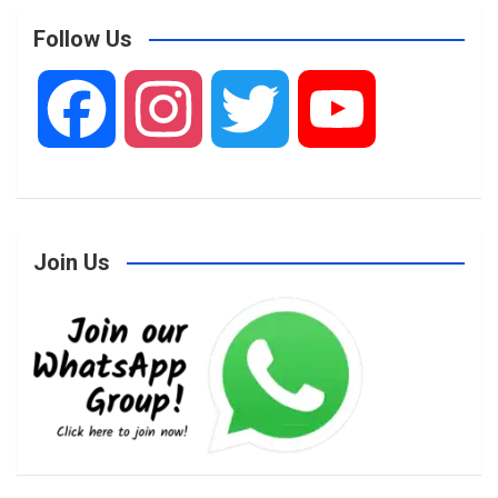
Follow Us
F
I
T
Y
a
n
w
o
Join Us
c
s
i
u
e
t
t
T
b
a
t
u
o
g
e
b