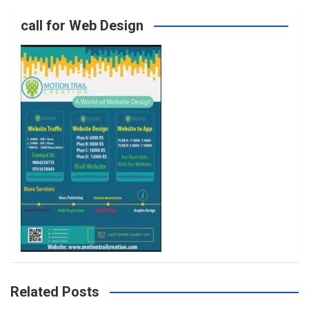
call for Web Design
o
r
r
e
k
a
m
Related Posts