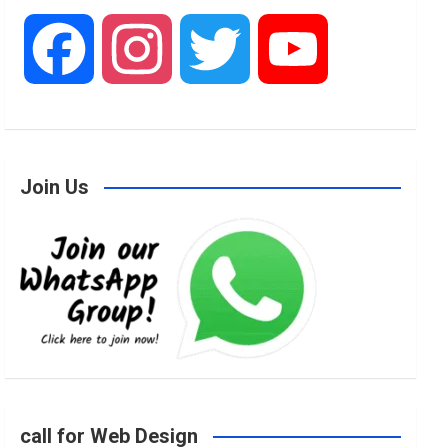
F
I
T
Y
a
n
w
o
Join Us
c
s
i
u
e
t
t
T
b
a
t
u
o
g
e
b
call for Web Design