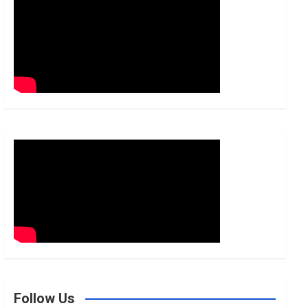
h
Follow Us