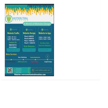
o
r
r
e
k
a
m