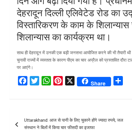
दिन आगे बढ़ा दिया गया है। प्रधानमं
देहरादून दिल्ली एलिवेटेड रोड का उ
विस्तारिकरण के काम के शिलान्या
शिलान्यास का कार्यक्रम था।
साथ ही देहरादून में उनकी एक बड़ी जनसभा आयोजित करने की भी तैयारी थी। गढ़
चुनावी राज्यों में व्यस्तता के कारण पीएम का चार अप्रैल को प्रस्तावित दौरा ट
पर आएंगे।
F
T
W
Pi
X
S
Share
a
wi
h
nt
h
ce
tt
at
er
ar
b
er
s
es
e
Post
o
A
t
Uttarakhand: आज से पानी के लिए चुकाने होंगे ज्यादा रुपये, जल
navigation
o
p
संस्थान ने बिलों में किया चार फीसदी का इजाफा