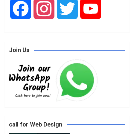
F
I
T
Y
a
n
w
o
Join Us
c
s
i
u
e
t
t
T
b
a
t
u
o
g
e
b
call for Web Design