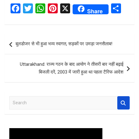
F
T
W
Pi
X
S
Share
a
wi
h
nt
h
ce
tt
at
er
ar
b
er
s
es
e
Post
बुलडोजर से भी हुआ भव्य स्वागत, सड़कों पर उमड़ा जनसैलाब!
o
A
t
navigation
o
p
Uttarakhand: राज्य गठन के बाद आयोग ने तीसरी बार नहीं बढ़ाई
k
p
बिजली दरें, 2003 में जारी हुआ था पहला टैरिफ आदेश
S
e
a
r
c
h