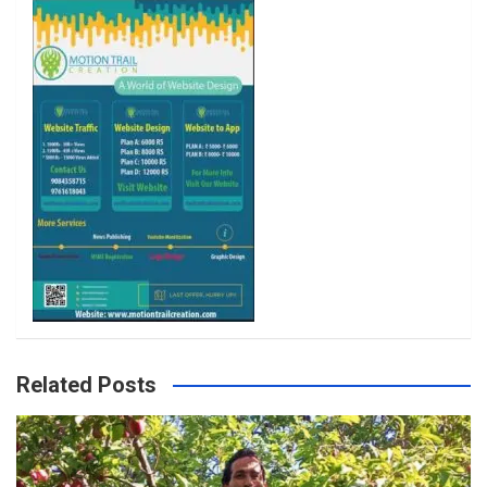
o
r
r
e
k
a
m
Related Posts