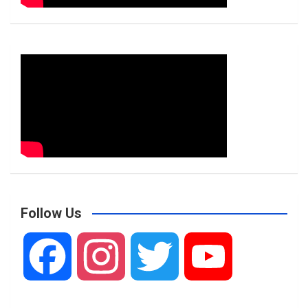
Follow Us
F
I
T
Y
a
n
w
o