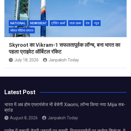
NATIONAL
NEWSBEAT
ट्रेंडिंग खबरें
ताज़ा ख़बर
देश
न्यूज़
सोशल मीडिया वायरल
Skyroot का Vikram-1 सफलतापूर्वक लॉन्च, बना भारत का
पहला प्राइवेट ऑर्बिटल रॉकेट
July 18, 2026
Janpaksh Today
Latest Post
भारत में अब होम एप्लायंसेज भी बेचेगी Xiaomi, लॉन्च किया नया Mijia सब-
ब्रांड
August 8, 2026
Janpaksh Today
प्रदेश में नकली डेयरी उत्पादों पर सख्ती, मिलावटखोरों पर कसेगा शिकंजा, ये