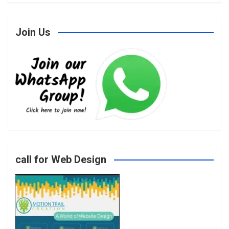
Join Us
c
s
i
u
e
t
t
T
b
a
t
u
o
g
e
b
call for Web Design
o
r
r
e
k
a