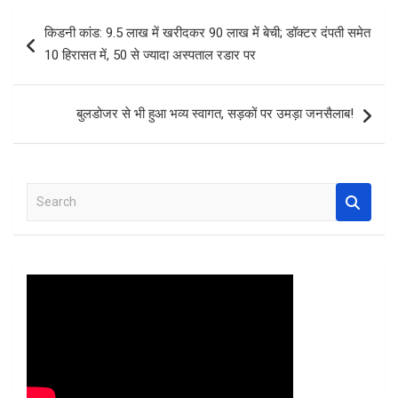
b
er
s
es
e
Post
किडनी कांड: 9.5 लाख में खरीदकर 90 लाख में बेची; डॉक्टर दंपती समेत
o
A
t
navigation
10 हिरासत में, 50 से ज्यादा अस्पताल रडार पर
o
p
k
p
बुलडोजर से भी हुआ भव्य स्वागत, सड़कों पर उमड़ा जनसैलाब!
S
e
a
r
c
h