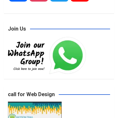
a
n
w
o
Join Us
c
s
i
u
e
t
t
T
b
a
t
u
o
g
e
b
call for Web Design
o
r
r
e