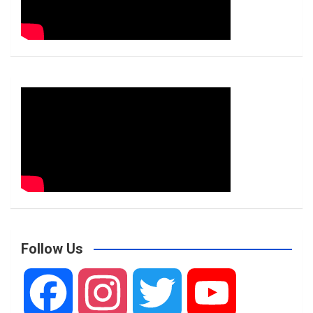
Follow Us
F
I
T
Y