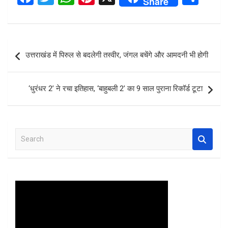
Share
a
wi
h
nt
h
ce
tt
at
er
ar
b
er
s
es
e
Post
उत्तराखंड में पिरुल से बदलेगी तस्वीर, जंगल बचेंगे और आमदनी भी होगी
o
A
t
navigation
o
p
‘धुरंधर 2’ ने रचा इतिहास, ‘बाहुबली 2’ का 9 साल पुराना रिकॉर्ड टूटा
k
p
S
e
a
r
c
h