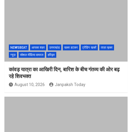
NEWSBEAT
आपका शहर
उत्तराखंड
खबर हटकर
ट्रेंडिंग खबरें
ताज़ा ख़बर
न्यूज़
सोशल मीडिया वायरल
हरिद्वार
कांवड़ यात्रा का आखिरी दिन, बारिश के बीच गंतव्य की ओर बढ़
रहे शिवभक्त
August 10, 2026
Janpaksh Today