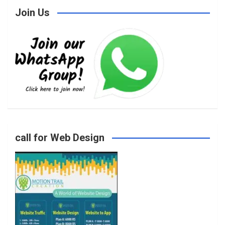
Join Us
c
s
i
u
e
t
t
T
b
a
t
u
o
g
e
b
call for Web Design
o
r
r
e
k
a
m