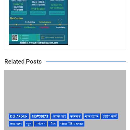
Related Posts
DEHARDUN
NEWSBEAT
आपका शहर
उत्तराखंड
खबर हटकर
ट्रेंडिंग खबरें
ताज़ा ख़बर
न्यूज़
मनोरंजन
मौसम
सोशल मीडिया वायरल