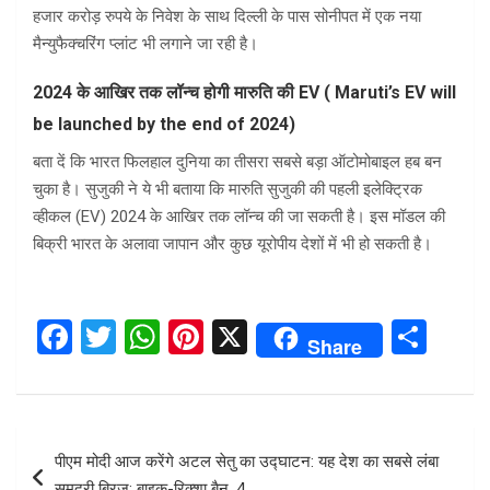
हजार करोड़ रुपये के निवेश के साथ दिल्ली के पास सोनीपत में एक नया
मैन्युफैक्चरिंग प्लांट भी लगाने जा रही है।
2024 के आखिर तक लॉन्च होगी मारुति की EV ( Maruti’s EV will
be launched by the end of 2024)
बता दें कि भारत फिलहाल दुनिया का तीसरा सबसे बड़ा ऑटोमोबाइल हब बन
चुका है। सुजुकी ने ये भी बताया कि मारुति सुजुकी की पहली इलेक्ट्रिक
व्हीकल (EV) 2024 के आखिर तक लॉन्च की जा सकती है। इस मॉडल की
बिक्री भारत के अलावा जापान और कुछ यूरोपीय देशों में भी हो सकती है।
F
T
W
Pi
X
S
Share
a
wi
h
nt
h
ce
tt
at
er
ar
b
er
s
es
e
Post
पीएम मोदी आज करेंगे अटल सेतु का उद्घाटन: यह देश का सबसे लंबा
o
A
t
navigation
समुद्री ब्रिज; बाइक-रिक्शा बैन, 4