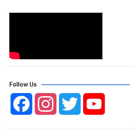
Follow Us
F
I
T
Y
a
n
w
o