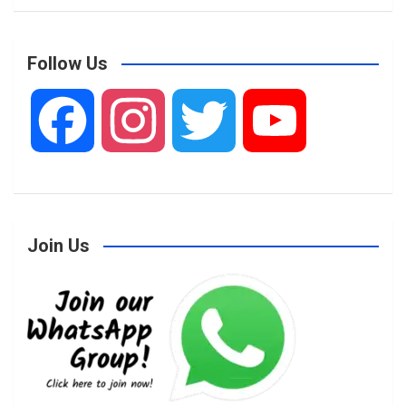
Follow Us
F
I
T
Y
a
n
w
o
Join Us
c
s
i
u
e
t
t
T
b
a
t
u