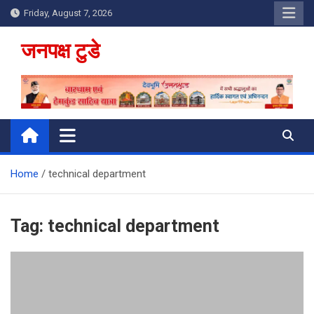
Skip
Friday, August 7, 2026
to
content
जनपक्ष टुडे
Home
technical department
Tag:
technical department