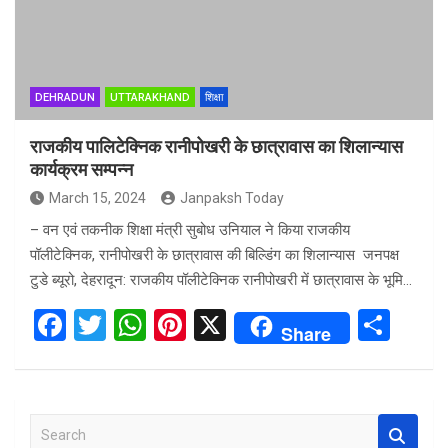
DEHRADUN
UTTARAKHAND
शिक्षा
राजकीय पालिटेक्निक रानीपोखरी के छात्रावास का शिलान्यास
कार्यक्रम सम्पन्न
March 15, 2024
Janpaksh Today
– वन एवं तकनीक शिक्षा मंत्री सुबोध उनियाल ने किया राजकीय
पॉलीटेक्निक, रानीपोखरी के छात्रावास की बिल्डिंग का शिलान्यास जनपक्ष
टुडे ब्यूरो, देहरादून: राजकीय पॉलीटेक्निक रानीपोखरी में छात्रावास के भूमि…
F
T
W
Pi
X
S
Share
a
wi
h
nt
h
ce
tt
at
er
ar
b
er
s
es
e
S