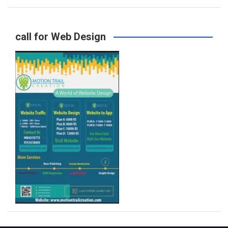
o
g
e
b
call for Web Design
o
r
r
e
k
a
m