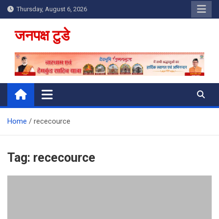
Skip
Thursday, August 6, 2026
to
content
जनपक्ष टुडे
Home
rececource
Tag:
rececource