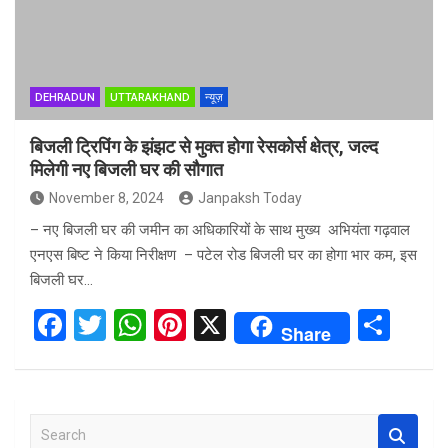
DEHRADUN
UTTARAKHAND
न्यूज़
बिजली ट्रिपिंग के झंझट से मुक्त होगा रेसकोर्स क्षेत्र, जल्द
मिलेगी नए बिजली घर की सौगात
November 8, 2024
Janpaksh Today
– नए बिजली घर की जमीन का अधिकारियों के साथ मुख्य अभियंता गढ़वाल
एनएस बिष्ट ने किया निरीक्षण – पटेल रोड बिजली घर का होगा भार कम, इस
बिजली घर…
F
T
W
Pi
X
S
Share
a
wi
h
nt
h
ce
tt
at
er
ar
b
er
s
es
e
S