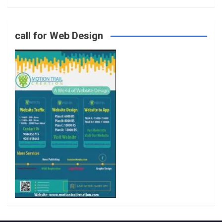
o
g
e
b
call for Web Design
o
r
r
e
k
a
m