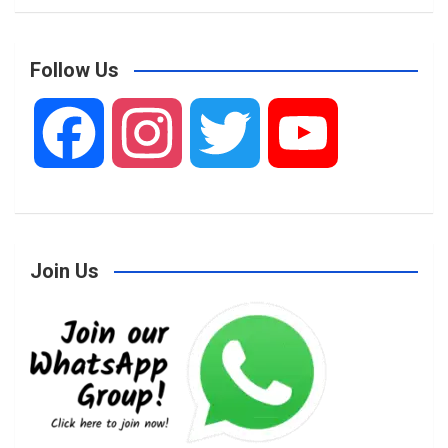
Follow Us
F
I
T
Y
a
n
w
o
Join Us
c
s
i
u
e
t
t
T
b
a
t
u